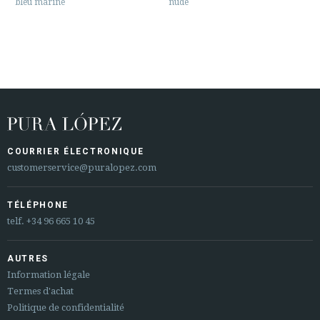
bleu marine
nude
COURRIER ÉLECTRONIQUE
customerservice@puralopez.com
TÉLÉPHONE
telf.
+34 96 665 10 45
AUTRES
Information légale
Termes d'achat
Politique de confidentialité