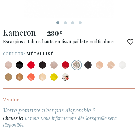
ACCÈS À MA COMMANDE
Kameron
ESPAÑOL
ENGLISH
230
€
Escarpins à talons hauts en tissu pailleté multicolore
PAYS: ROMÂNIA
COULEUR:
MÉTALLISÉ
· SERVICE CLIENT
· EXPÉDITIONS
· CHANGEMENTS ET REMBOURSEMENTS
· POLITIQUE DE CONFIDENTIALITÉ
· TERMES ET CONDITIONS
· INFORMATION LÉGALE
Vendue
Votre pointure n'est pas disponible ?






Cliquez ici
Et nous vous informerons dès lorsqu'elle sera
disponible.
ESPACE CLIENTS B2B