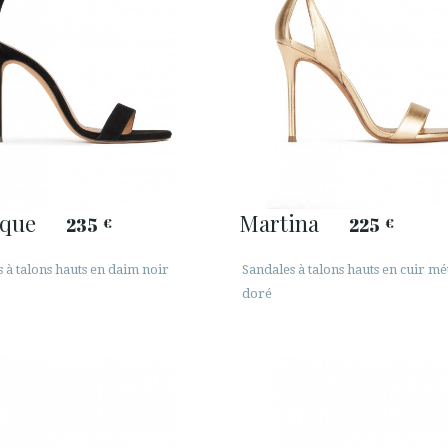
que
Martina
235
225
€
€
 à talons hauts en daim noir
Sandales à talons hauts en cuir mét
doré