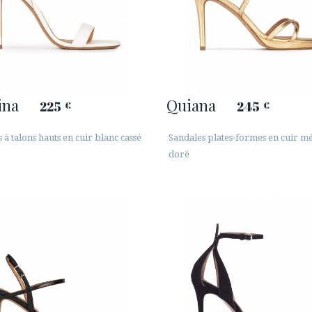
ina
Quiana
225
245
€
€
 à talons hauts en cuir blanc cassé
Sandales plates-formes en cuir mé
doré