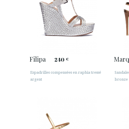
Filipa
Marq
240
€
Espadrilles compensées en raphia tressé
Sandales
argent
bronze