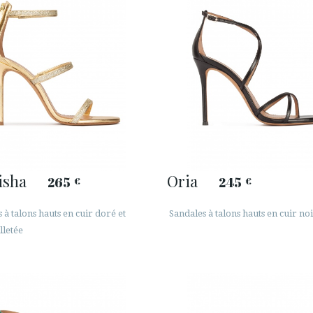
isha
Oria
265
245
€
€
 à talons hauts en cuir doré et
Sandales à talons hauts en cuir no
lletée