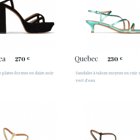
ea
Quebec
270
230
€
€
s plates-formes en daim noir
Sandales à talons moyens en cuir 
vert d'eau