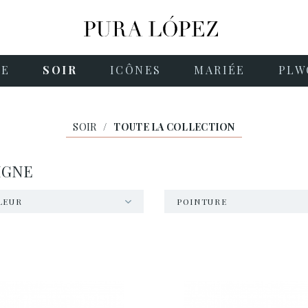
NE
SOIR
ICÔNES
MARIÉE
PLW
SOIR
/
TOUTE LA COLLECTION
IGNE
LEUR
POINTURE