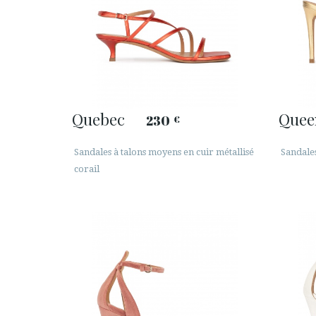
Quebec
Quee
230
€
Sandales à talons moyens en cuir métallisé
Sandales
corail