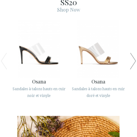
SS20
ESPAÑOL
ENGLISH
Shop Now
PAYS: GREECE / ΕΛΛΆΔΑ
· SERVICE CLIENT
· EXPÉDITIONS
· CHANGEMENTS ET REMBOURSEMENTS
· POLITIQUE DE CONFIDENTIALITÉ
· TERMES ET CONDITIONS
· INFORMATION LÉGALE
Osana
Osana
Sandales à talons hauts en cuir
Sandales à talons hauts en cuir
San






noir et vinyle
doré et vinyle
ESPACE CLIENTS B2B
SECURE WEB SSL CERTIFICATE
© 2026 PURA LOPEZ