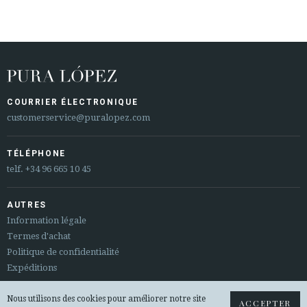
COURRIER ÉLECTRONIQUE
customerservice@puralopez.com
TÉLÉPHONE
telf.
+34 96 665 10 45
AUTRES
Information légale
Termes d'achat
Politique de confidentialité
Expéditions
Nous utilisons des cookies pour améliorer notre site
Sitemap
ACCEPTER