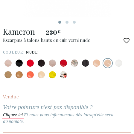
ACCÈS À MA COMMANDE
Kameron
ESPAÑOL
ENGLISH
230
€
Escarpins à talons hauts en cuir verni nude
PAYS: ROMÂNIA
COULEUR:
NUDE
· SERVICE CLIENT
· EXPÉDITIONS
· CHANGEMENTS ET REMBOURSEMENTS
· POLITIQUE DE CONFIDENTIALITÉ
· TERMES ET CONDITIONS
· INFORMATION LÉGALE
Vendue
Votre pointure n'est pas disponible ?






Cliquez ici
Et nous vous informerons dès lorsqu'elle sera
disponible.
ESPACE CLIENTS B2B