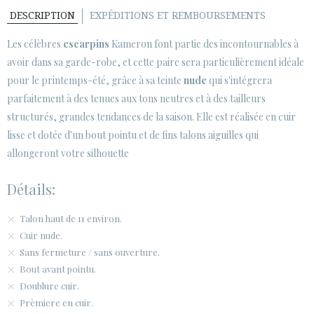
SECURE WEB SSL CERTIFICATE
© 2026 PURA LOPEZ
DESCRIPTION
EXPÉDITIONS ET REMBOURSEMENTS
Les célèbres
escarpins
Kameron font partie des incontournables à
avoir dans sa garde-robe, et cette paire sera particulièrement idéale
pour le printemps-été, grâce à sa teinte
nude
qui s'intégrera
parfaitement à des tenues aux tons neutres et à des tailleurs
structurés, grandes tendances de la saison. Elle est réalisée en cuir
lisse et dotée d'un bout pointu et de fins talons aiguilles qui
allongeront votre silhouette
Détails:
Talon haut de 11 environ.
Cuir nude.
Sans fermeture / sans ouverture.
Bout avant pointu.
Doublure cuir.
Prèmiere en cuir.