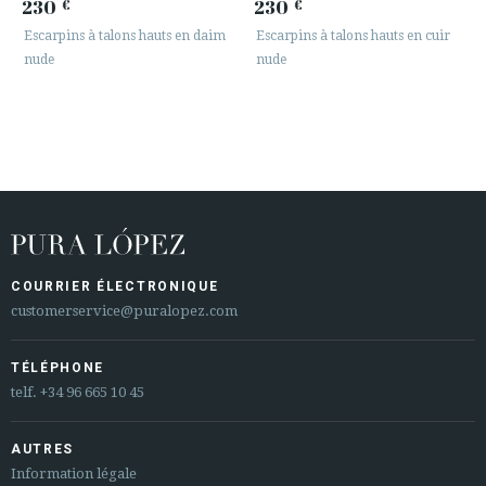
230
230
€
€
Escarpins à talons hauts en daim
Escarpins à talons hauts en cuir
nude
nude
COURRIER ÉLECTRONIQUE
customerservice@puralopez.com
TÉLÉPHONE
telf.
+34 96 665 10 45
AUTRES
Information légale