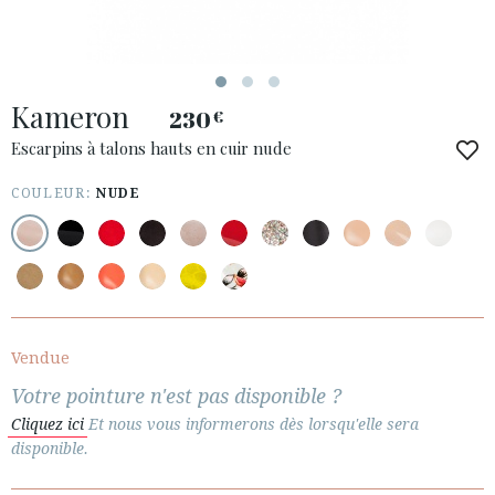
ACCÈS À MA COMMANDE
Kameron
ESPAÑOL
ENGLISH
230
€
Escarpins à talons hauts en cuir nude
PAYS: ROMÂNIA
COULEUR:
NUDE
· SERVICE CLIENT
· EXPÉDITIONS
· CHANGEMENTS ET REMBOURSEMENTS
· POLITIQUE DE CONFIDENTIALITÉ
· TERMES ET CONDITIONS
· INFORMATION LÉGALE
Vendue
Votre pointure n'est pas disponible ?






Cliquez ici
Et nous vous informerons dès lorsqu'elle sera
disponible.
ESPACE CLIENTS B2B