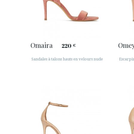
Omaira
Ome
220
€
Sandales à talons hauts en velours nude
Escarpin