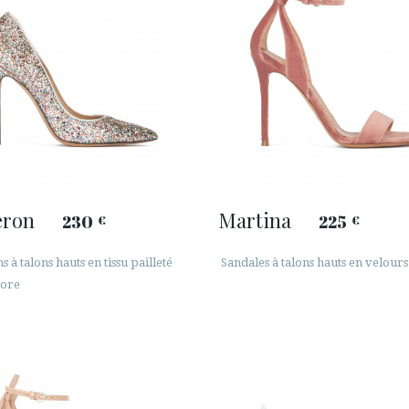
ron
Martina
230
225
€
€
s à talons hauts en tissu pailleté
Sandales à talons hauts en velour
lore