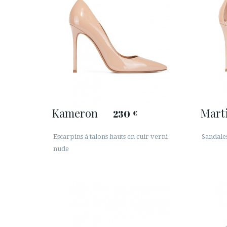
Kameron
Mart
230
€
Escarpins à talons hauts en cuir verni
Sandales
nude