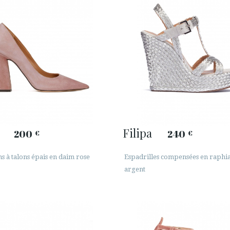
Filipa
200
240
€
€
s à talons épais en daim rose
Espadrilles compensées en raphia
argent