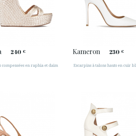
a
Kameron
240
230
€
€
s compensées en raphia et daim
Escarpins à talons hauts en cuir b