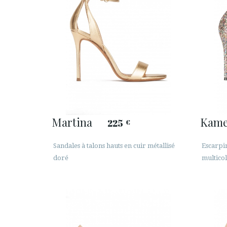
Martina
Kame
225
€
Sandales à talons hauts en cuir métallisé
Escarpin
doré
multico