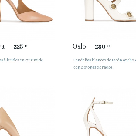
ya
Oslo
225
280
€
€
s à brides en cuir nude
Sandalias blancas de tacón ancho 
con botones dorados