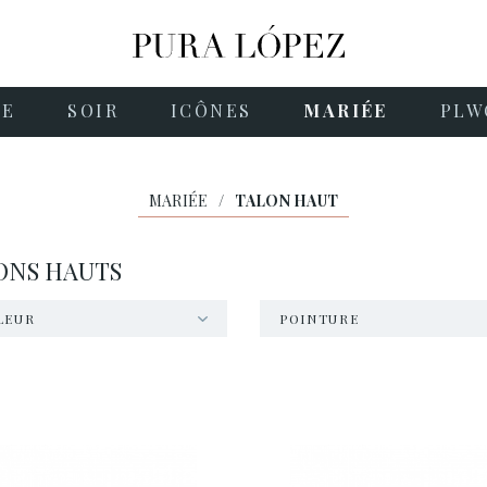
NE
SOIR
ICÔNES
MARIÉE
PLW
MARIÉE
/
TALON HAUT
ONS HAUTS
LEUR
POINTURE