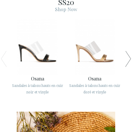
SS20
ESPAÑOL
ENGLISH
Shop Now
PAYS: ROMÂNIA
· SERVICE CLIENT
· EXPÉDITIONS
· CHANGEMENTS ET REMBOURSEMENTS
· POLITIQUE DE CONFIDENTIALITÉ
· TERMES ET CONDITIONS
· INFORMATION LÉGALE
Osana
Osana
Sandales à talons hauts en cuir
Sandales à talons hauts en cuir
San






noir et vinyle
doré et vinyle
ESPACE CLIENTS B2B
SECURE WEB SSL CERTIFICATE
© 2026 PURA LOPEZ