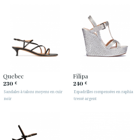
· INFORMATION LÉGALE






ESPACE CLIENTS B2B
SECURE WEB SSL CERTIFICATE
© 2026 PURA LOPEZ
Quebec
Filipa
230
240
€
€
Sandales à talons moyens en cuir
Espadrilles compensées en raphia
noir
tressé argent