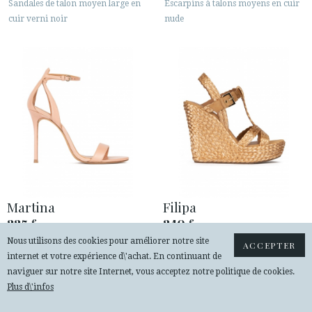
Sandales de talon moyen large en
Escarpins à talons moyens en cuir
cuir verni noir
nude
Martina
Filipa
225
240
€
€
Nous utilisons des cookies pour améliorer notre site
Sandales à talons hauts en cuir
Espadrilles compensées en raphia
ACCEPTER
internet et votre expérience d\'achat. En continuant de
nude
tressé bronze
naviguer sur notre site Internet, vous acceptez notre politique de cookies.
Plus d\'infos