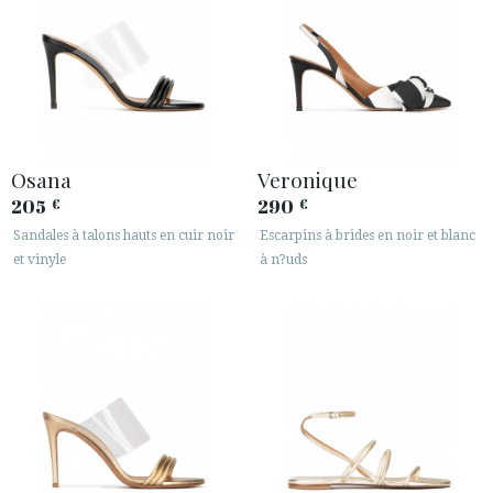
Osana
Veronique
205
290
€
€
Sandales à talons hauts en cuir noir
Escarpins à brides en noir et blanc
et vinyle
à n?uds