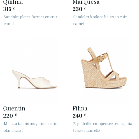
Quilma
Marquesa
315
230
€
€
Sandales plates-formes en cuir
Sandales à talons hauts en cuir
camel
camel
ACCÈS À MA COMMANDE
ESPAÑOL
ENGLISH
PAYS: LIETUVA / LITHUANIA
· SERVICE CLIENT
Quentin
Filipa
· EXPÉDITIONS
220
240
€
€
· CHANGEMENTS ET REMBOURSEMENTS
Mules à talons moyens en cuir
Espadrilles compensées en raphia
· POLITIQUE DE CONFIDENTIALITÉ
blanc cassé
tressé naturelle
· TERMES ET CONDITIONS