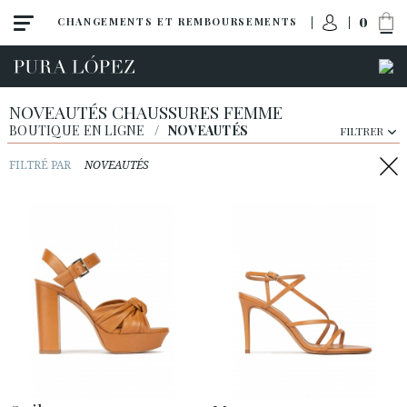
0
CHANGEMENTS ET REMBOURSEMENTS
NOVEAUTÉS CHAUSSURES FEMME
BOUTIQUE EN LIGNE
/
NOVEAUTÉS
FILTRER
FILTRÉ PAR
NOVEAUTÉS
Toute la collection
Noveautés
Escarpins
Sandales
Compensées
Talon haut
Talon moyen
Chaussures plates