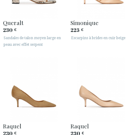
Queralt
Simonique
230
225
€
€
Sandales de talon moyen large en
Escarpins à brides en cuir beige
peau avec effet serpent
Raquel
Raquel
230
230
€
€