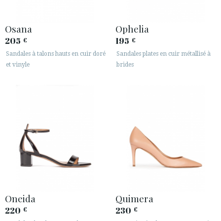
Osana
Ophelia
205
195
€
€
Sandales à talons hauts en cuir doré
Sandales plates en cuir métallisé à
et vinyle
brides
Oneida
Quimera
220
230
€
€