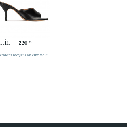
ntin
220
€
à talons moyens en cuir noir