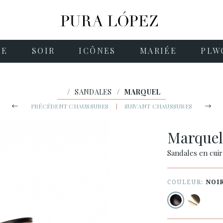
NE
SOIR
ICÔNES
MARIÉE
PLW
/
SANDALES
/
MARQUEL
PRÉCÉDENT CHAUSSURES
|
SUIVANT CHAUSSURES
Marque
Sandales en cuir
COULEUR:
NOI