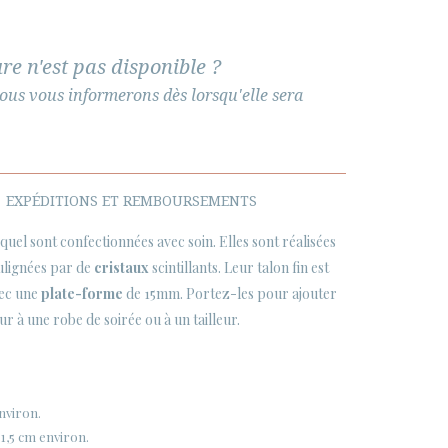
re n'est pas disponible ?
ous vous informerons dès lorsqu'elle sera
EXPÉDITIONS ET REMBOURSEMENTS
uel sont confectionnées avec soin. Elles sont réalisées
ulignées par de
cristaux
scintillants. Leur talon fin est
ec une
plate-forme
de 15mm. Portez-les pour ajouter
 à une robe de soirée ou à un tailleur.
nviron.
1,5 cm environ.