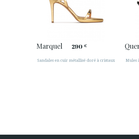
Marquel
Que
290
€
Sandales en cuir métallisé doré à cristaux
Mules 