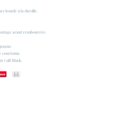
e boucle à la cheville.
.
ontage avant rembourrée.
spagne.
e courtoisie.
5 Calf Black.
ave