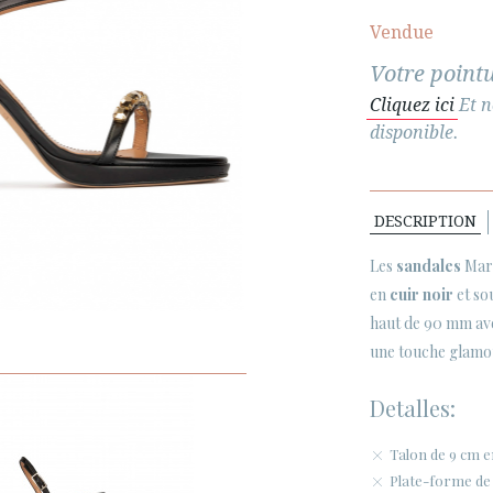
Vendue
Votre pointu
Cliquez ici
Et n
disponible.
DESCRIPTION
Les
sandales
Marq
en
cuir noir
et so
haut de 90 mm av
une touche glamour
Detalles:
Talon de 9 cm e
Plate-forme de 