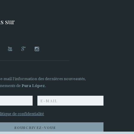
s sur




 e-mail l'information des dernières nouveautés,
ènements de
Pura López
.
litique de confidentialité
SOUSCRIVEZ-VOUS