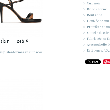
Cuir noir.
Bride à fermetur
Bout rond.
Doublée de cuir
Première de m
Semelle de cuir.
Fabriquée en E
ndar
245
€
Avec pochette d
Référence: AQ22
es plates-formes en cuir noir
S