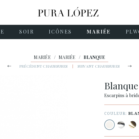
NE
SOIR
ICÔNES
MARIÉE
PLW
MARIÉE
/
MARIÉE
/
BLANQUE
PRÉCÉDENT CHAUSSURES
|
SUIVANT CHAUSSURES
Blanqu
Escarpins à brid
COULEUR:
BLA