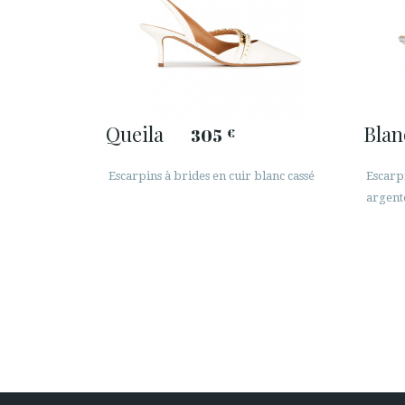
Queila
Bla
305
€
Escarpins à brides en cuir blanc cassé
Escarpi
argent