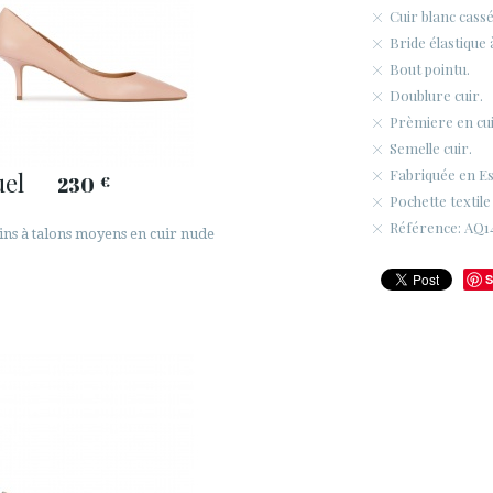
Cuir blanc cassé
Bride élastique 
Bout pointu.
Doublure cuir.
Prèmiere en cui
Semelle cuir.
Fabriquée en E
el
230
€
Pochette textile
Référence: AQ14
ins à talons moyens en cuir nude
S