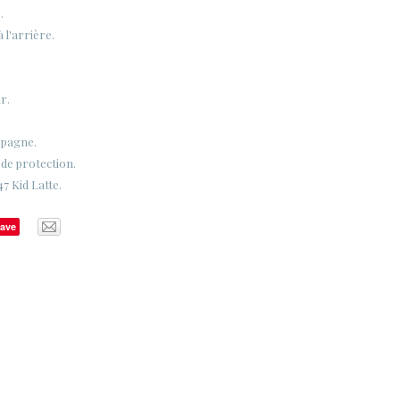
.
à l'arrière.
r.
spagne.
 de protection.
7 Kid Latte.
ave