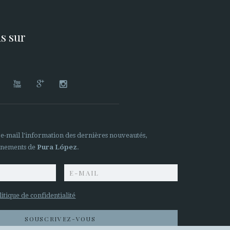
s sur




 e-mail l'information des dernières nouveautés,
ènements de
Pura López
.
litique de confidentialité
SOUSCRIVEZ-VOUS