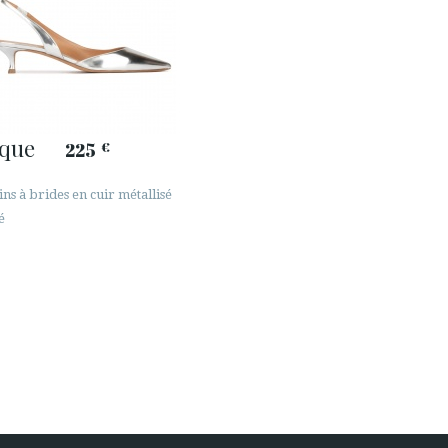
nque
225
€
ns à brides en cuir métallisé
é