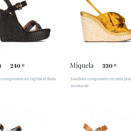
a
Miquela
240
330
€
€
s compensées en raphia et daim
Sandales compensées en satin jau
moutarde