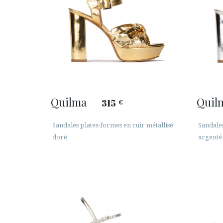
Quilma
Quil
315
€
Sandales plates-formes en cuir métallisé
Sandales
doré
argenté