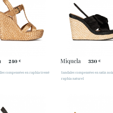
a
Miquela
240
330
€
€
les compensées en raphia tressé
Sandales compensées en satin noir
raphia naturel