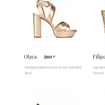
Olaya
Filip
260
€
Sandales plates-formes en cuir métallisé
Espadril
doré
bronze