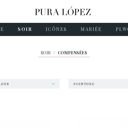
NE
SOIR
ICÔNES
MARIÉE
PLW
SOIR
/
COMPENSÉES
LEUR
POINTURE