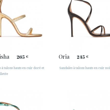
isha
Oria
265
245
€
€
 à talons hauts en cuir doré et
Sandales à talons hauts en cuir no
lletée