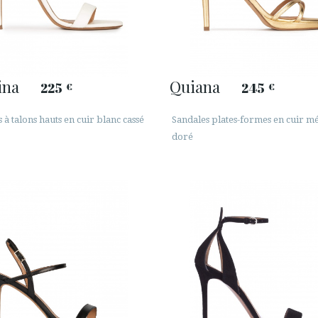
ina
Quiana
225
245
€
€
 à talons hauts en cuir blanc cassé
Sandales plates-formes en cuir mé
doré