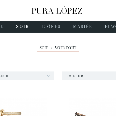
NE
SOIR
ICÔNES
MARIÉE
PLW
SOIR
/
VOIR TOUT
LEUR
POINTURE