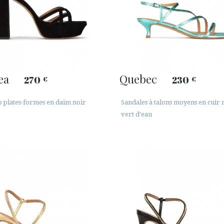
ea
Quebec
270
230
€
€
s plates-formes en daim noir
Sandales à talons moyens en cuir 
vert d'eau