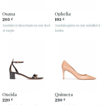
Osana
Ophelia
205
195
€
€
Sandales à talons hauts en cuir doré
Sandales plates en cuir métallisé à
et vinyle
brides
Oneida
Quimera
220
230
€
€