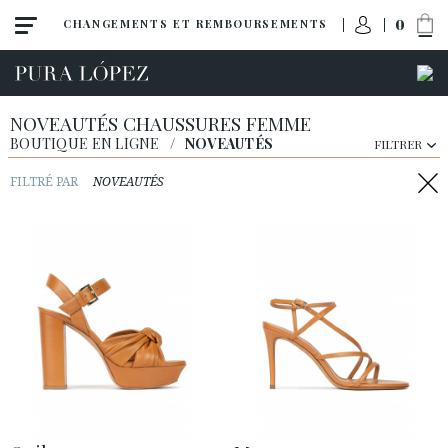
0
CHANGEMENTS ET REMBOURSEMENTS
NOVEAUTÉS CHAUSSURES FEMME
BOUTIQUE EN LIGNE
/
NOVEAUTÉS
FILTRER
FILTRÉ PAR
NOVEAUTÉS
Toute la collection
Noveautés
Escarpins
Sandales
Compensées
Talon haut
Talon moyen
Chaussures plates