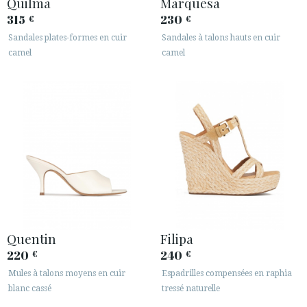
Quilma
Marquesa
315
230
€
€
Sandales plates-formes en cuir
Sandales à talons hauts en cuir
camel
camel
ACCÈS À MA COMMANDE
ESPAÑOL
ENGLISH
PAYS: NEDERLAND
· SERVICE CLIENT
Quentin
Filipa
· EXPÉDITIONS
220
240
€
€
· CHANGEMENTS ET REMBOURSEMENTS
Mules à talons moyens en cuir
Espadrilles compensées en raphia
· POLITIQUE DE CONFIDENTIALITÉ
blanc cassé
tressé naturelle
· TERMES ET CONDITIONS