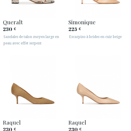
Queralt
Simonique
230
225
€
€
Sandales de talon moyen large en
Escarpins à brides en cuir beige
peau avec effet serpent
Raquel
Raquel
230
230
€
€