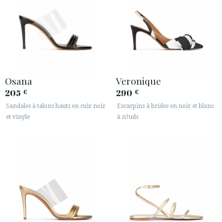
Osana
Veronique
205
290
€
€
Sandales à talons hauts en cuir noir
Escarpins à brides en noir et blanc
et vinyle
à n?uds