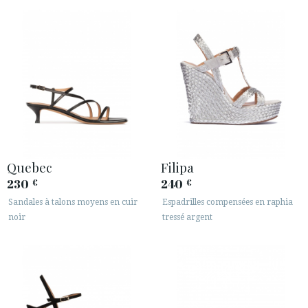
· INFORMATION LÉGALE






ESPACE CLIENTS B2B
SECURE WEB SSL CERTIFICATE
© 2026 PURA LOPEZ
Quebec
Filipa
230
240
€
€
Sandales à talons moyens en cuir
Espadrilles compensées en raphia
noir
tressé argent