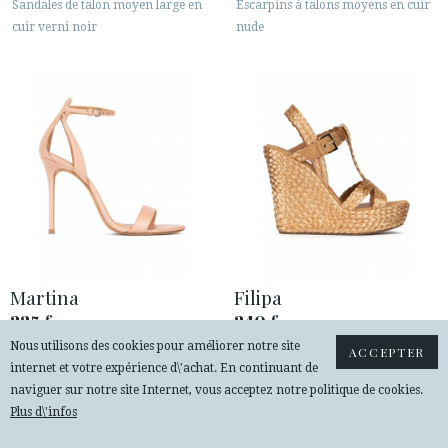
Sandales de talon moyen large en
Escarpins à talons moyens en cuir
cuir verni noir
nude
Martina
Filipa
225
240
€
€
Nous utilisons des cookies pour améliorer notre site
Sandales à talons hauts en cuir
Espadrilles compensées en raphia
ACCEPTER
internet et votre expérience d\'achat. En continuant de
nude
tressé bronze
naviguer sur notre site Internet, vous acceptez notre politique de cookies.
Plus d\'infos