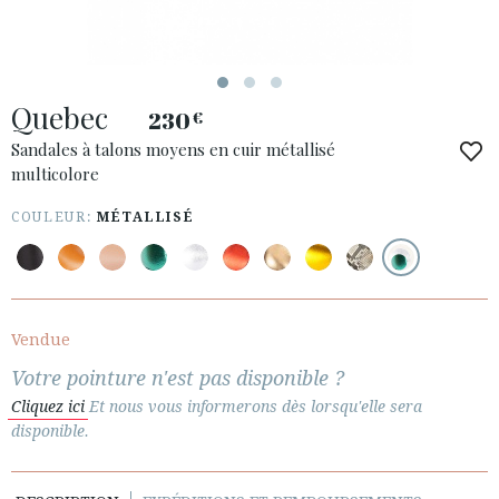
ESPAÑOL
ENGLISH
PAYS: NEDERLAND
Quebec
· SERVICE CLIENT
230
€
· EXPÉDITIONS
Sandales à talons moyens en cuir métallisé
multicolore
· CHANGEMENTS ET REMBOURSEMENTS
· POLITIQUE DE CONFIDENTIALITÉ
COULEUR:
MÉTALLISÉ
· TERMES ET CONDITIONS
· INFORMATION LÉGALE






Vendue
Votre pointure n'est pas disponible ?
ESPACE CLIENTS B2B
Cliquez ici
Et nous vous informerons dès lorsqu'elle sera
SECURE WEB SSL CERTIFICATE
© 2026 PURA LOPEZ
disponible.