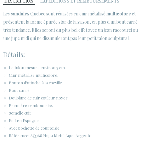
DESCRIPTION
EXPÉDITIONS ET REMBOURSEMENTS
Les
sandales
Quebec sont réalisées en cuir métallisé
multicolore
et
présentent la forme épurée star de la saison, en plus d'un bout carré
très tendance. Elles seront du plus bel effet avec un jean raccourci ou
une jupe midi qui ne dissimuleront pas leur petit talon sculptural.
Détails:
Le talon mesure environ 5 cm.
Cuir métallisé multicolore.
Bouton d'attache à la cheville.
Bout carré.
Doublure de cuir couleur noyer.
Première rembourrée.
Semelle cuir.
Fait en Espagne.
Avec pochette de courtoisie.
Référence: AQ368 Napa Metal Aqua Argento.