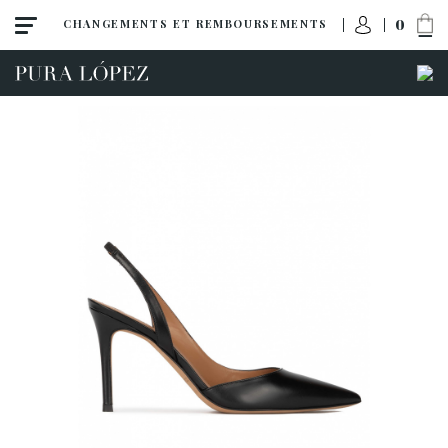
0
CHANGEMENTS ET REMBOURSEMENTS
Toute la collection
Noveautés
Escarpins
Sandales
Compensées
Talon haut
Talon moyen
Chaussures plates