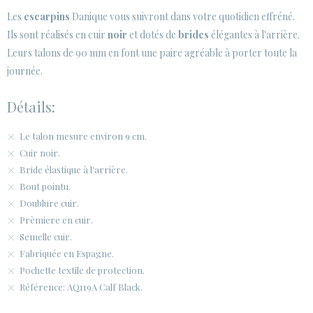
· INFORMATION LÉGALE
Les
escarpins
Danique vous suivront dans votre quotidien effréné.
Ils sont réalisés en cuir
noir
et dotés de
brides
élégantes à l'arrière.






Leurs talons de 90 mm en font une paire agréable à porter toute la
journée.
ESPACE CLIENTS B2B
Détails:
SECURE WEB SSL CERTIFICATE
© 2026 PURA LOPEZ
Le talon mesure environ 9 cm.
Cuir noir.
Bride élastique à l'arrière.
Bout pointu.
Doublure cuir.
Prèmiere en cuir.
Semelle cuir.
Fabriquée en Espagne.
Pochette textile de protection.
Référence: AQ119A Calf Black.