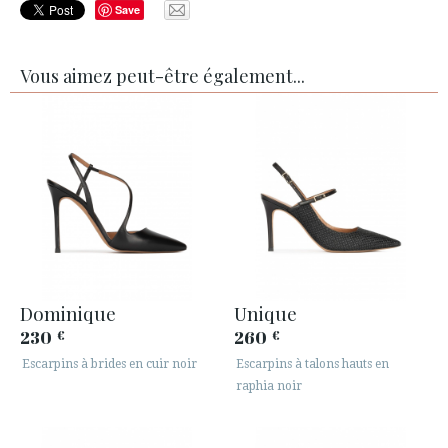
Save
Vous aimez peut-être également...
Dominique
Unique
230
260
€
€
Escarpins à brides en cuir noir
Escarpins à talons hauts en
raphia noir