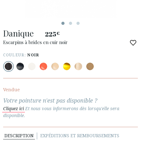
Danique
225
€
Escarpins à brides en cuir noir
COULEUR:
NOIR
ACCÈS À MA COMMANDE
ESPAÑOL
ENGLISH
PAYS: NEDERLAND
Vendue
Votre pointure n'est pas disponible ?
· SERVICE CLIENT
Cliquez ici
Et nous vous informerons dès lorsqu'elle sera
· EXPÉDITIONS
disponible.
· CHANGEMENTS ET REMBOURSEMENTS
· POLITIQUE DE CONFIDENTIALITÉ
· TERMES ET CONDITIONS
DESCRIPTION
EXPÉDITIONS ET REMBOURSEMENTS