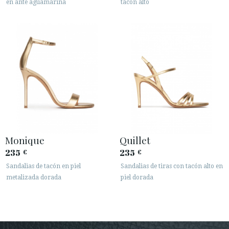
en ante aguamarina
tacón alto
Monique
Quillet
235
235
€
€
Sandalias de tacón en piel
Sandalias de tiras con tacón alto en
metalizada dorada
piel dorada