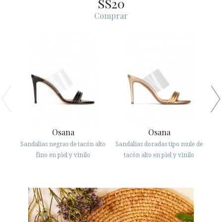
SS20
ESPAÑOL
ENGLISH
Comprar
PAÍS: NEDERLAND
· ATENCIÓN AL CLIENTE
· ENVÍOS
· CAMBIOS Y DEVOLUCIONES
· POLÍTICA DE PRIVACIDAD
· TÉRMINOS Y CONDICIONES
· AVISO LEGAL
Osana
Osana
Sandalias negras de tacón alto
Sandalias doradas tipo mule de
Sand






fino en piel y vinilo
tacón alto en piel y vinilo
ÁREA DE CLIENTES B2B
SECURE WEB SSL CERTIFICATE
© 2026 PURA LOPEZ