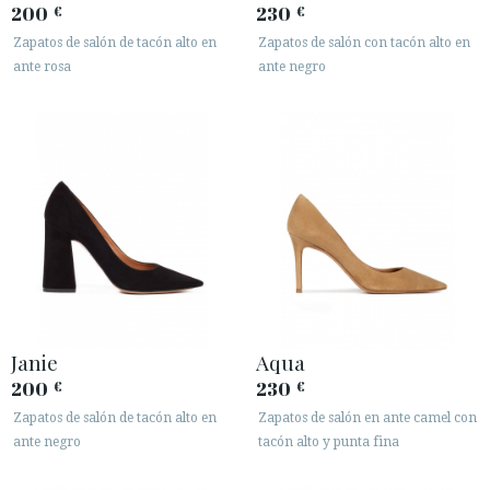
200
230
€
€
SECURE WEB SSL CERTIFICATE
© 2026 PURA LOPEZ
Zapatos de salón de tacón alto en
Zapatos de salón con tacón alto en
ante rosa
ante negro
Janie
Aqua
200
230
€
€
Zapatos de salón de tacón alto en
Zapatos de salón en ante camel con
ante negro
tacón alto y punta fina