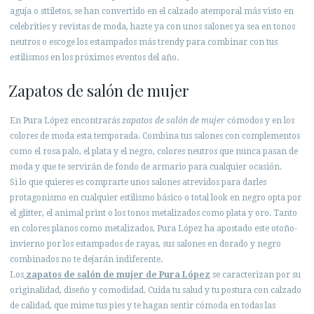
aguja o sttiletos, se han convertido en el calzado atemporal más visto en
celebrities y revistas de moda, hazte ya con unos salones ya sea en tonos
neutros o escoge los estampados más trendy para combinar con tus
estilismos en los próximos eventos del año.
Zapatos de salón de mujer
En Pura López encontrarás
zapatos de salón de mujer
cómodos y en los
colores de moda esta temporada. Combina tus salones con complementos
como el rosa palo, el plata y el negro, colores neutros que nunca pasan de
moda y que te servirán de fondo de armario para cualquier ocasión.
Si lo que quieres es comprarte unos salones atrevidos para darles
protagonismo en cualquier estilismo básico o total look en negro opta por
el glitter, el animal print o los tonos metalizados como plata y oro. Tanto
en colores planos como metalizados, Pura López ha apostado este otoño-
invierno por los estampados de rayas, sus salones en dorado y negro
combinados no te dejarán indiferente.
Los
zapatos de salón de mujer de Pura López
se caracterizan por su
originalidad, diseño y comodidad. Cuida tu salud y tu postura con calzado
de calidad, que mime tus pies y te hagan sentir cómoda en todas las