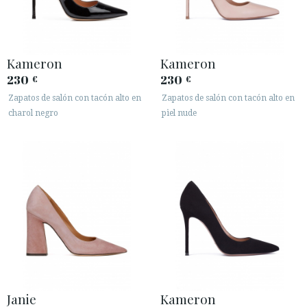
ACCESO A MI PEDIDO
Kameron
Kameron
ESPAÑOL
ENGLISH
230
230
€
€
PAÍS: ITALIA
Zapatos de salón con tacón alto en
Zapatos de salón con tacón alto en
charol negro
piel nude
· ATENCIÓN AL CLIENTE
· ENVÍOS
· CAMBIOS Y DEVOLUCIONES
· POLÍTICA DE PRIVACIDAD
· TÉRMINOS Y CONDICIONES
· AVISO LEGAL






Janie
Kameron
ÁREA DE CLIENTES B2B