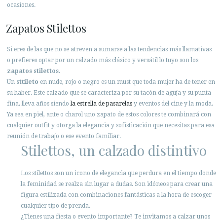
ocasiones.
Zapatos Stilettos
Si eres de las que no se atreven a sumarse a las tendencias más llamativas
o prefieres optar por un calzado más clásico y versátil lo tuyo son los
zapatos stilettos
.
Un
sttileto
en nude, rojo o negro es un must que toda mujer ha de tener en
su haber. Este calzado que se caracteriza por su tacón de aguja y su punta
fina, lleva años siendo
la estrella de pasarelas
y eventos del cine y la moda.
Ya sea en piel, ante o charol uno zapato de estos colores te combinará con
cualquier outfit y otorga la elegancia y sofisticación que necesitas para esa
reunión de trabajo o ese evento familiar.
Stilettos, un calzado distintivo
Los stilettos son un icono de elegancia que perdura en el tiempo donde
la feminidad se realza sin lugar a dudas. Son idóneos para crear una
figura estilizada con combinaciones fantásticas a la hora de escoger
cualquier tipo de prenda.
¿Tienes una fiesta o evento importante? Te invitamos a calzar unos