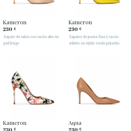
Kameron
Kameron
230
230
€
€
Zapato de salón con tacón alto en
Zapatos de punta fina y tacón
piel beige
stiletto en tejido verde pistacho
Kameron
Aqua
230
230
€
€