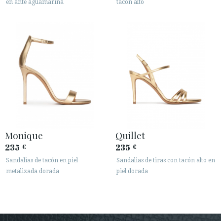
en ante aguamarina
tacón alto
Monique
Quillet
235
235
€
€
Sandalias de tacón en piel
Sandalias de tiras con tacón alto en
metalizada dorada
piel dorada