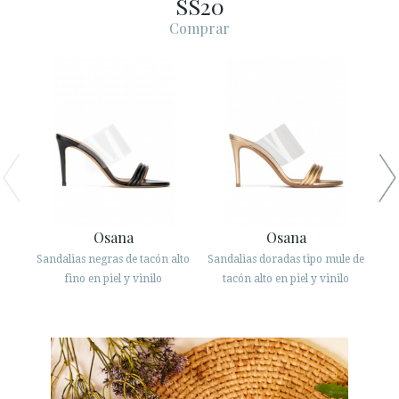
SS20
ESPAÑOL
ENGLISH
Comprar
PAÍS: SCHWEIZ / SUISSE / SVIZZERA
· ATENCIÓN AL CLIENTE
· ENVÍOS
· CAMBIOS Y DEVOLUCIONES
· POLÍTICA DE PRIVACIDAD
· TÉRMINOS Y CONDICIONES
· AVISO LEGAL
Osana
Osana
Sandalias negras de tacón alto
Sandalias doradas tipo mule de
Sand






fino en piel y vinilo
tacón alto en piel y vinilo
ÁREA DE CLIENTES B2B
SECURE WEB SSL CERTIFICATE
© 2026 PURA LOPEZ