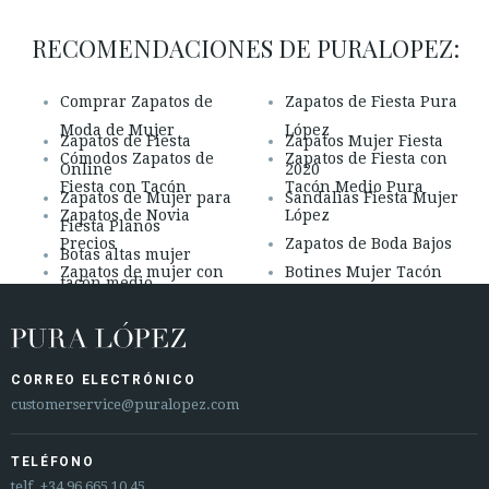
RECOMENDACIONES DE PURALOPEZ:
Comprar Zapatos de
Zapatos de Fiesta Pura
Moda de Mujer
López
Zapatos de Fiesta
Zapatos Mujer Fiesta
Cómodos Zapatos de
Zapatos de Fiesta con
Online
2020
Fiesta con Tacón
Tacón Medio Pura
Zapatos de Mujer para
Sandalias Fiesta Mujer
Zapatos de Novia
López
Fiesta Planos
Precios
Zapatos de Boda Bajos
Botas altas mujer
Zapatos de mujer con
Botines Mujer Tacón
tacón medio
tacón alto
Medio
CORREO ELECTRÓNICO
customerservice@puralopez.com
TELÉFONO
telf.
+34 96 665 10 45