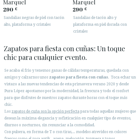
Marquel
Marquel
290
290
€
€
Sandalias negras de piel con tacón
Sandalias de tacón alto y
alto, plataforma y cristales
plataforma en piel dorada con
cristales
Zapatos para fiesta con cuñas: Un toque
chic para cualquier evento.
Se acaba el frio y tenemos ganas de cálidas temperaturas, quedada con
amigos y calzarnos unos
zapatos para fiesta con cuñas
. Toca echar un
vistazo a las nuevas tendencias de esta primavera verano 2020 y desde
Pura López apostamos por la modernidad, la frescura y todo el confort
para que disfrutes de nuestros zapatos durante horas con el toque más
chic.
Los
zapatos de cuña son la opción perfecta
para todas aquellas mujeres que
desean la máxima elegancia y sofisticación en cualquier tipo de eventos,
diurnos o nocturnos, sin renunciar a la comodidad.
Con pulsera, en forma de T o con tiras,... modelos atrevidos en colores
frescos como el rosa antik, arena, melocotón, turquesa y tonos