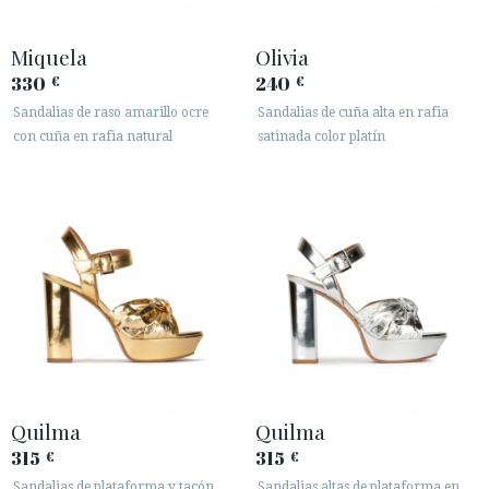
Miquela
Olivia
330
240
€
€
Sandalias de raso amarillo ocre
Sandalias de cuña alta en rafia
con cuña en rafia natural
satinada color platín
Quilma
Quilma
315
315
€
€
Sandalias de plataforma y tacón
Sandalias altas de plataforma en