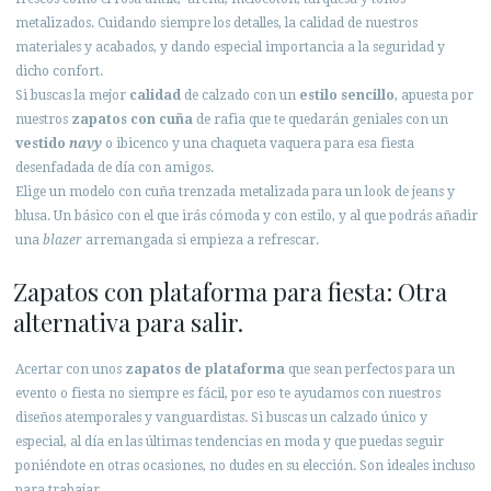
metalizados. Cuidando siempre los detalles, la calidad de nuestros
materiales y acabados, y dando especial importancia a la seguridad y
dicho confort.
Si buscas la mejor
calidad
de calzado con un
estilo sencillo
, apuesta por
nuestros
zapatos con cuña
de rafia que te quedarán geniales con un
vestido
navy
o ibicenco y una chaqueta vaquera para esa fiesta
desenfadada de día con amigos.
Elige un modelo con cuña trenzada metalizada para un look de jeans y
blusa. Un básico con el que irás cómoda y con estilo, y al que podrás añadir
una
blazer
arremangada si empieza a refrescar.
Zapatos con plataforma para fiesta: Otra
alternativa para salir.
Acertar con unos
zapatos de plataforma
que sean perfectos para un
evento o fiesta no siempre es fácil, por eso te ayudamos con nuestros
diseños atemporales y vanguardistas. Si buscas un calzado único y
especial, al día en las últimas tendencias en moda y que puedas seguir
poniéndote en otras ocasiones, no dudes en su elección. Son ideales incluso
para trabajar.