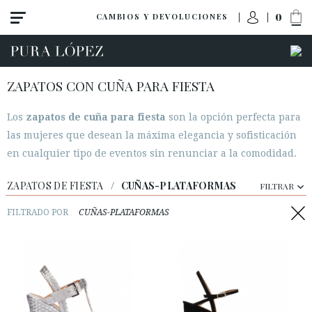
0
CAMBIOS Y DEVOLUCIONES
ZAPATOS CON CUÑA PARA FIESTA
Los
zapatos de cuña para fiesta
son la opción perfecta para
las mujeres que desean la máxima elegancia y sofisticación
en cualquier tipo de eventos sin renunciar a la comodidad.
Ver todo
Tacon alto
ZAPATOS DE FIESTA
/
CUÑAS-PLATAFORMAS
FILTRAR
Tacon medio
FILTRADO POR
CUÑAS-PLATAFORMAS
Planos
Zapatos
Sandalias
Cuñas-plataformas