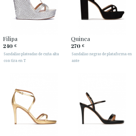
Filipa
Quinea
240
270
€
€
ACCESO A MI PEDIDO
Sandalias plateadas de cuña alta
Sandalias negras de plataforma en
con tira en T
ante
ESPAÑOL
ENGLISH
PAÍS: ITALIA
· ATENCIÓN AL CLIENTE
· ENVÍOS
· CAMBIOS Y DEVOLUCIONES
· POLÍTICA DE PRIVACIDAD
· TÉRMINOS Y CONDICIONES
· AVISO LEGAL