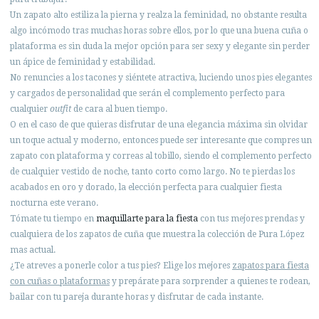
Un zapato alto estiliza la pierna y realza la feminidad, no obstante resulta
algo incómodo tras muchas horas sobre ellos, por lo que una buena cuña o
plataforma es sin duda la mejor opción para ser sexy y elegante sin perder
un ápice de feminidad y estabilidad.
No renuncies a los tacones y siéntete atractiva, luciendo unos pies elegantes
y cargados de personalidad que serán el complemento perfecto para
cualquier
outfit
de cara al buen tiempo.
O en el caso de que quieras disfrutar de una elegancia máxima sin olvidar
un toque actual y moderno, entonces puede ser interesante que compres un
zapato con plataforma y correas al tobillo, siendo el complemento perfecto
de cualquier vestido de noche, tanto corto como largo. No te pierdas los
acabados en oro y dorado, la elección perfecta para cualquier fiesta
nocturna este verano.
Tómate tu tiempo en
maquillarte para la fiesta
con tus mejores prendas y
cualquiera de los zapatos de cuña que muestra la colección de Pura López
mas actual.
¿Te atreves a ponerle color a tus pies? Elige los mejores
zapatos para fiesta
con cuñas o plataformas
y prepárate para sorprender a quienes te rodean,
bailar con tu pareja durante horas y disfrutar de cada instante.