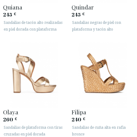
Quiana
Quindar






245
245
€
€
Sandalias de tacón alto realizadas
Sandalias negras de piel con
en piel dorada con plataforma
plataforma y tacón alto
ÁREA DE CLIENTES B2B
SECURE WEB SSL CERTIFICATE
© 2026 PURA LOPEZ
Olaya
Filipa
260
240
€
€
Sandalias de plataforma con tiras
Sandalias de cuña alta en rafia
cruzadas en piel dorada
bronce