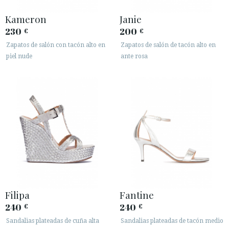
Kameron
Janie
230
200
€
€
Zapatos de salón con tacón alto en
Zapatos de salón de tacón alto en
piel nude
ante rosa
ACCESO A MI PEDIDO
ESPAÑOL
ENGLISH
PAÍS: ITALIA
· ATENCIÓN AL CLIENTE
· ENVÍOS
· CAMBIOS Y DEVOLUCIONES
· POLÍTICA DE PRIVACIDAD
· TÉRMINOS Y CONDICIONES
Filipa
Fantine
· AVISO LEGAL
240
240
€
€
Sandalias plateadas de cuña alta
Sandalias plateadas de tacón medio





