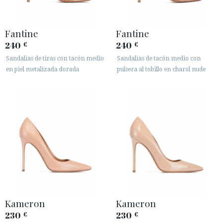
Fantine
Fantine
240
240
€
€
Sandalias de tiras con tacón medio
Sandalias de tacón medio con
en piel metalizada dorada
pulsera al tobillo en charol nude
Kameron
Kameron
230
230
€
€