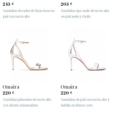
245
205
€
€
Sandalias doradas de finas tiras en
Sandalias tipo mule de tacón alto
piel con tacón alto
en piel nude y vinilo
Omaira
Omaira
220
220
€
€
Sandalias plateadas de tacón alto
Sandalias de piel con tacón alto y
con diseño minimalista
hebilla en blanco roto