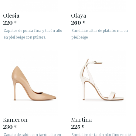
Olesia
Olaya
220
260
€
€
Zapatos de punta fina y tacón alto
Sandalias altas de plataforma en
en piel beige con pulsera
piel beige
Kameron
Martina
230
225
€
€
Zapato de salón con tacón alto en
Sandalias de tacón alto fino en piel