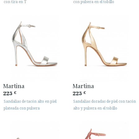
con tira en T
con pulsera en el tobillo
ÁREA DE CLIENTES B2B
SECURE WEB SSL CERTIFICATE
© 2026 PURA LOPEZ
Martina
Martina
225
225
€
€
Sandalias de tacón alto en piel
Sandalias doradas de piel con tacón
plateada con pulsera
alto y pulsera en el tobillo