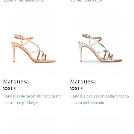
glitter y piel metalizada
en piel blanco roto
Marquesa
Marquesa
230
230
€
€
Sandalias de tacón alto con diseño
Sandalia de tiras cruzadas y tacón
de tiras en piel beige
alto en piel plateada