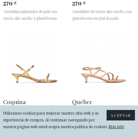
270
270
€
€
Sandalias plateadas de piel con
Sandalias de tacón alto ancho con
tacón alto ancho y plataforma
plataforma en piel dorada
Coquina
Quebec
265
230
€
€
Utilizamos cookies para mejorar nuestro sitio web y su
ACEPTAR
Sandalias doradas de tacón medio
Sandalia de tacón medio en piel
experiencia de compra. Al continuar navegando por
en piel con adorno de cristales
nude con diseño de tiras
nuestra página web usted acepta nuestra política de cookies.
Más info