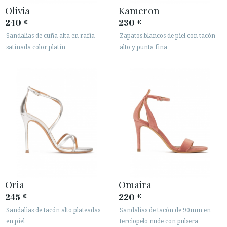
Olivia
Kameron
240
230
€
€
Sandalias de cuña alta en rafia
Zapatos blancos de piel con tacón
satinada color platín
alto y punta fina
Oria
Omaira
245
220
€
€
Sandalias de tacón alto plateadas
Sandalias de tacón de 90mm en
en piel
terciopelo nude con pulsera