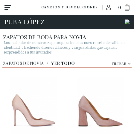
0
CAMBIOS Y DEVOLUCIONES
ZAPATOS DE BODA PARA NOVIA
Los acabados de nuestros zapatos para boda es nuestro sello de calidad e
identidad, ofrediendo diseños clásicos y vanguardistas que dejarán
sorprendidos a tus invitados.
ZAPATOS DE NOVIA
/
VER TODO
FILTRAR
Ver todo
Zapatos
Sandalias
Tacón alto
Tacón medio