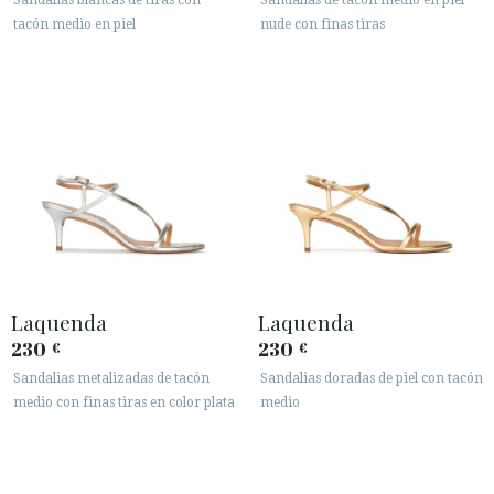
Sandalias blancas de tiras con
Sandalias de tacón medio en piel
tacón medio en piel
nude con finas tiras
Laquenda
Laquenda
230
230
€
€
Sandalias metalizadas de tacón
Sandalias doradas de piel con tacón
medio con finas tiras en color plata
medio