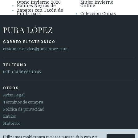
Otoño Invierno 2020
Mujer Invierno
Botines Negros de
Online
Zapatos con Tacón de
Punta para
Colección Cuñas
Invierno Online
Temporada Otoño
Invierno 2020
Invierno
CORREO ELECTRÓNICO
customerservice@puralopez.com
TELÉFONO
telf.
+34 96 665 10 45
OTROS
Aviso Legal
Términos de compra
Política de privacidad
Envíos
Histórico
Sitemap
Utilizamos cookies para mejorar nuestro sitio web y su
Cambios y devoluciones