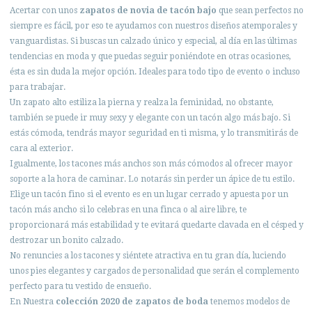
Acertar con unos
zapatos de novia de tacón bajo
que sean perfectos no
siempre es fácil, por eso te ayudamos con nuestros diseños atemporales y
vanguardistas. Si buscas un calzado único y especial, al día en las últimas
tendencias en moda y que puedas seguir poniéndote en otras ocasiones,
ésta es sin duda la mejor opción. Ideales para todo tipo de evento o incluso
para trabajar.
Un zapato alto estiliza la pierna y realza la feminidad, no obstante,
también se puede ir muy sexy y elegante con un tacón algo más bajo. Si
estás cómoda, tendrás mayor seguridad en ti misma, y lo transmitirás de
cara al exterior.
Igualmente, los tacones más anchos son más cómodos al ofrecer mayor
soporte a la hora de caminar. Lo notarás sin perder un ápice de tu estilo.
Elige un tacón fino si el evento es en un lugar cerrado y apuesta por un
tacón más ancho si lo celebras en una finca o al aire libre, te
proporcionará más estabilidad y te evitará quedarte clavada en el césped y
destrozar un bonito calzado.
No renuncies a los tacones y siéntete atractiva en tu gran día, luciendo
unos pies elegantes y cargados de personalidad que serán el complemento
perfecto para tu vestido de ensueño.
En Nuestra
colección 2020 de zapatos de boda
tenemos modelos de