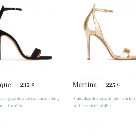
que
Martina
235
225
€
€
s negras de ante con tacón alto y
Sandalias doradas de piel con tacó
en el tobillo
pulsera en el tobillo