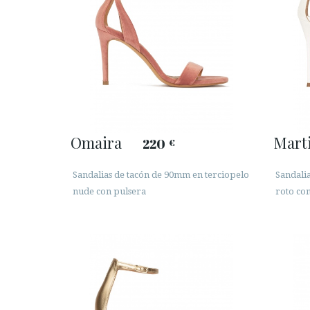
Omaira
Mart
220
€
Sandalias de tacón de 90mm en terciopelo
Sandalia
nude con pulsera
roto co