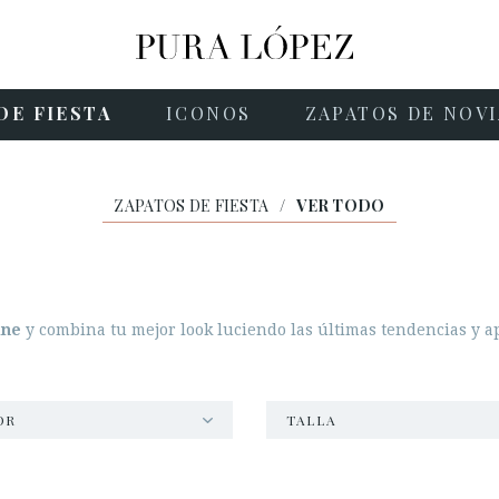
DE FIESTA
ICONOS
ZAPATOS DE NOV
ZAPATOS DE FIESTA
/
VER TODO
ine
y combina tu mejor look luciendo las últimas tendencias y a
OR
TALLA