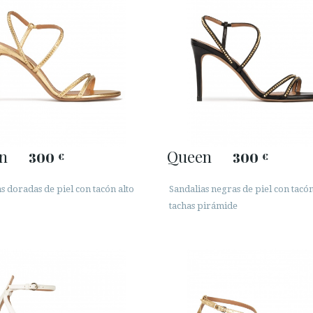
n
Queen
300
300
€
€
s doradas de piel con tacón alto
Sandalias negras de piel con tacón
tachas pirámide