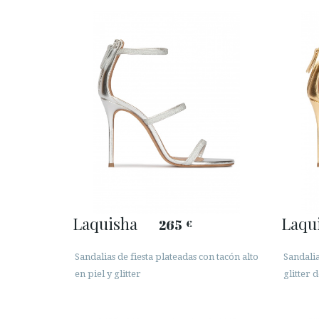
Laquisha
Laqu
265
€
Sandalias de fiesta plateadas con tacón alto
Sandalia
en piel y glitter
glitter 