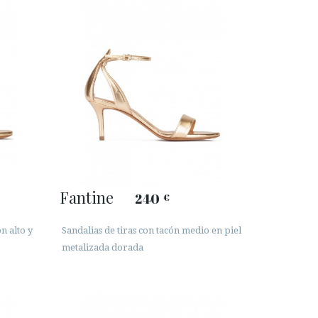
Fantine
240
€
n alto y
Sandalias de tiras con tacón medio en piel
metalizada dorada