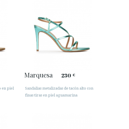
Marquesa
230
€
o en piel
Sandalias metalizadas de tacón alto con
finas tiras en piel aguamarina