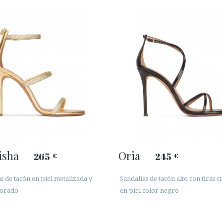
isha
Oria
265
245
€
€
s de tacón en piel metalizada y
Sandalias de tacón alto con tiras 
dorado
en piel color negro