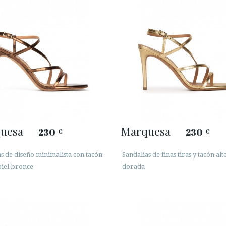
uesa
Marquesa
230
230
€
€
s de diseño minimalista con tacón
Sandalias de finas tiras y tacón alt
piel bronce
dorada