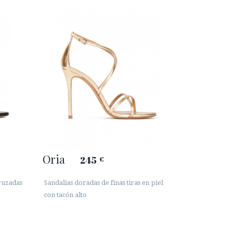
Oria
245
€
cruzadas
Sandalias doradas de finas tiras en piel
con tacón alto