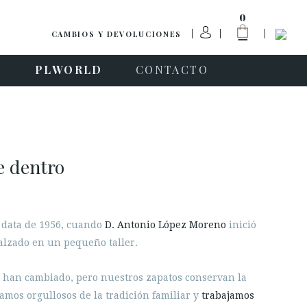
0
CAMBIOS Y DEVOLUCIONES
A
PLWORLD
CONTACTO
e dentro
 data de 1956, cuando
D. Antonio López Moreno
inició
calzado en un pequeño taller.
 han cambiado, pero nuestros zapatos conservan la
tamos orgullosos de la tradición familiar y
trabajamos