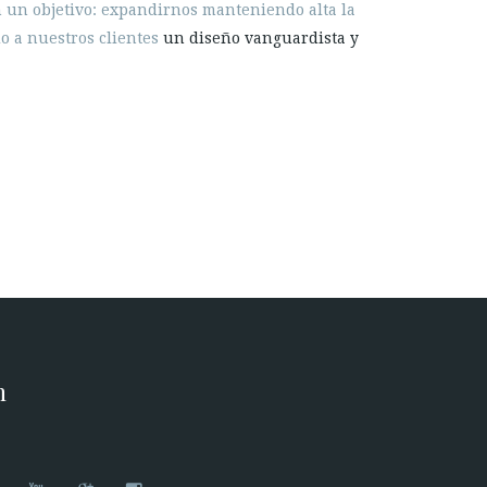
 un objetivo: expandirnos manteniendo alta la
do a nuestros clientes
un diseño vanguardista y
n