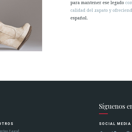
para mantener ese legado
con
calidad del zapato y ofrecien
español.
Síguenos e
OTROS
SOCIAL MEDIA
Aviso Legal