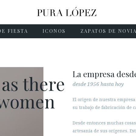
DE FIESTA
ICONOS
ZAPATOS DE NOVI
La empresa desd
 as there
desde 1956 hasta hoy
e women
El origen de nuestra empresa
su trabajo de fabricación de 
Desde entonces muchas cosas
artesanía de sus orígenes. Es