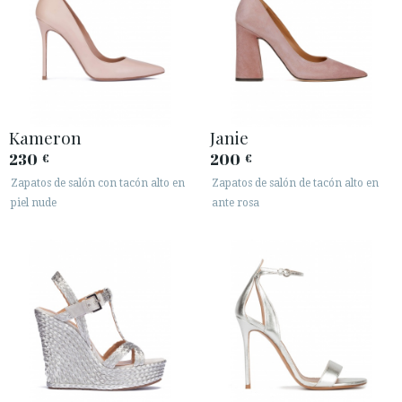
ACCESO A MI PEDIDO
Kameron
Janie
ESPAÑOL
ENGLISH
230
200
€
€
PAÍS: UNITED KINGDOM
Zapatos de salón con tacón alto en
Zapatos de salón de tacón alto en
piel nude
ante rosa
· ATENCIÓN AL CLIENTE
· ENVÍOS
· CAMBIOS Y DEVOLUCIONES
· POLÍTICA DE PRIVACIDAD
· TÉRMINOS Y CONDICIONES
· AVISO LEGAL





