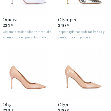
Omeya
Olympia
225
240
€
€
Zapatos destalonados de tacón alto
Zapatos plateados de tacón alto y
y punta fina en piel color blanco
punta fina con pulsera
Olga
Olga
230
230
€
€