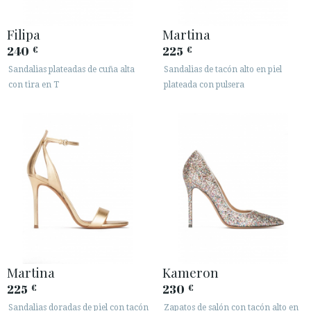
Filipa
Martina
ÁREA DE CLIENTES B2B
240
225
€
€
SECURE WEB SSL CERTIFICATE
© 2026 PURA LOPEZ
Sandalias plateadas de cuña alta
Sandalias de tacón alto en piel
con tira en T
plateada con pulsera
Martina
Kameron
225
230
€
€
Sandalias doradas de piel con tacón
Zapatos de salón con tacón alto en