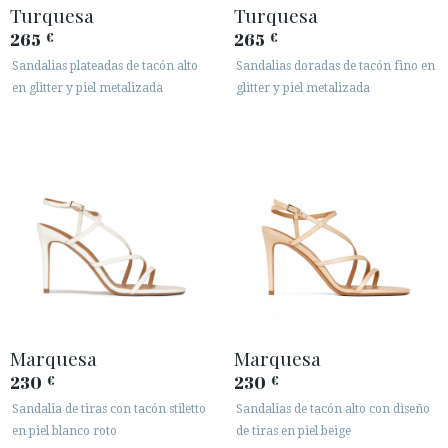
Turquesa
Turquesa
265
265
€
€
Sandalias plateadas de tacón alto
Sandalias doradas de tacón fino en
en glitter y piel metalizada
glitter y piel metalizada
Marquesa
Marquesa
230
230
€
€
Sandalia de tiras con tacón stiletto
Sandalias de tacón alto con diseño
en piel blanco roto
de tiras en piel beige