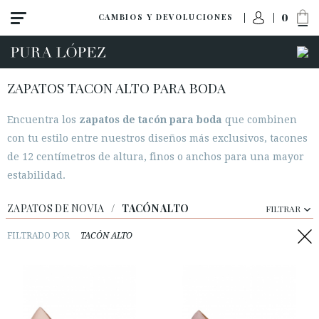
0
CAMBIOS Y DEVOLUCIONES
ZAPATOS TACON ALTO PARA BODA
Encuentra los
zapatos de tacón para boda
que combinen
con tu estilo entre nuestros diseños más exclusivos, tacones
de 12 centímetros de altura, finos o anchos para una mayor
estabilidad.
ZAPATOS DE NOVIA
/
TACÓN ALTO
FILTRAR
Ver todo
FILTRADO POR
TACÓN ALTO
Zapatos
Sandalias
Tacón alto
Tacón medio