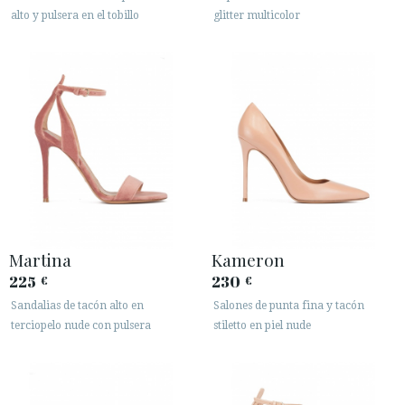
alto y pulsera en el tobillo
glitter multicolor
Martina
Kameron
225
230
€
€
Sandalias de tacón alto en
Salones de punta fina y tacón
terciopelo nude con pulsera
stiletto en piel nude