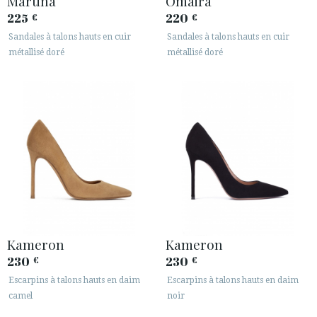
Martina
Omaira
225
220
€
€
Sandales à talons hauts en cuir
Sandales à talons hauts en cuir
métallisé doré
métallisé doré
Kameron
Kameron
230
230
€
€
Escarpins à talons hauts en daim
Escarpins à talons hauts en daim
camel
noir