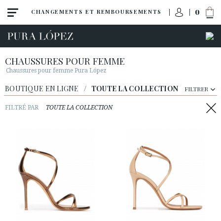
0
CHANGEMENTS ET REMBOURSEMENTS
CHAUSSURES POUR FEMME
Chaussures pour femme Pura López
BOUTIQUE EN LIGNE
/
TOUTE LA COLLECTION
FILTRER
Toute la collection
Noveautés
FILTRÉ PAR
TOUTE LA COLLECTION
Escarpins
Sandales
Compensées
Talon haut
Talon moyen
Chaussures plates