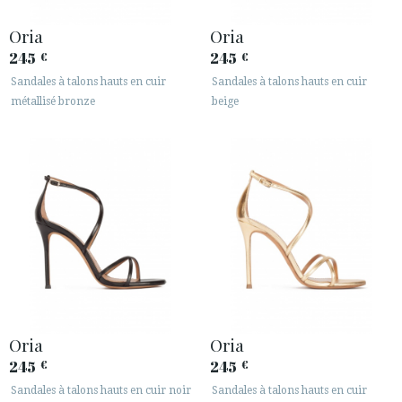
Oria
Oria
245
245
€
€
Sandales à talons hauts en cuir
Sandales à talons hauts en cuir
métallisé bronze
beige
ACCÈS À MA COMMANDE
ESPAÑOL
ENGLISH
PAYS: DANMARK
· SERVICE CLIENT
· EXPÉDITIONS
· CHANGEMENTS ET REMBOURSEMENTS
Oria
Oria
· POLITIQUE DE CONFIDENTIALITÉ
245
245
€
€
· TERMES ET CONDITIONS
Sandales à talons hauts en cuir noir
Sandales à talons hauts en cuir