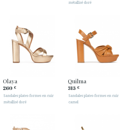
· INFORMATION LÉGALE
métallisé doré






ESPACE CLIENTS B2B
SECURE WEB SSL CERTIFICATE
© 2026 PURA LOPEZ
Olaya
Quilma
260
315
€
€
Sandales plates-formes en cuir
Sandales plates-formes en cuir
métallisé doré
camel