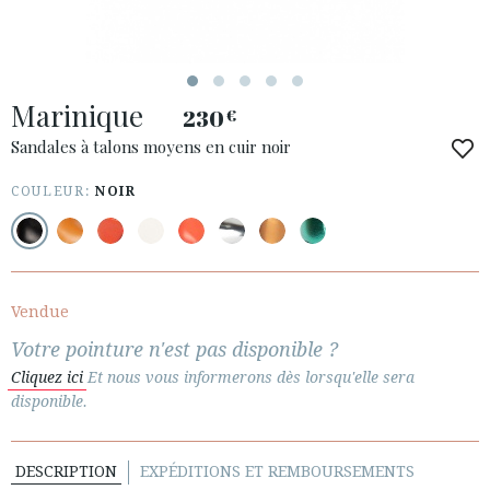
ESPAÑOL
ENGLISH
PAYS: DANMARK
Marinique
· SERVICE CLIENT
230
€
· EXPÉDITIONS
Sandales à talons moyens en cuir noir
· CHANGEMENTS ET REMBOURSEMENTS
COULEUR:
NOIR
· POLITIQUE DE CONFIDENTIALITÉ
· TERMES ET CONDITIONS
· INFORMATION LÉGALE
Vendue






Votre pointure n'est pas disponible ?
Cliquez ici
Et nous vous informerons dès lorsqu'elle sera
ESPACE CLIENTS B2B
disponible.
SECURE WEB SSL CERTIFICATE
© 2026 PURA LOPEZ
DESCRIPTION
EXPÉDITIONS ET REMBOURSEMENTS