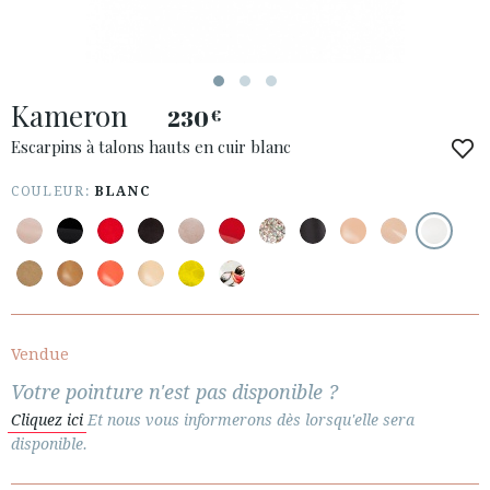
ACCÈS À MA COMMANDE
Kameron
ESPAÑOL
ENGLISH
230
€
Escarpins à talons hauts en cuir blanc
PAYS: DANMARK
COULEUR:
BLANC
· SERVICE CLIENT
· EXPÉDITIONS
· CHANGEMENTS ET REMBOURSEMENTS
· POLITIQUE DE CONFIDENTIALITÉ
· TERMES ET CONDITIONS
· INFORMATION LÉGALE
Vendue
Votre pointure n'est pas disponible ?






Cliquez ici
Et nous vous informerons dès lorsqu'elle sera
disponible.
ESPACE CLIENTS B2B