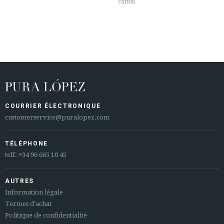
camel
COURRIER ÉLECTRONIQUE
customerservice@puralopez.com
TÉLÉPHONE
telf.
+34 96 665 10 45
AUTRES
Information légale
Termes d'achat
Politique de confidentialité