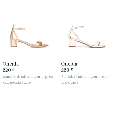
ESPACE CLIENTS B2B
SECURE WEB SSL CERTIFICATE
© 2026 PURA LOPEZ
Oneida
Oneida
220
220
€
€
Sandales de talon moyen large en
Sandales à talon moyen en cuir
cuir métallisé doré
blanc cassé