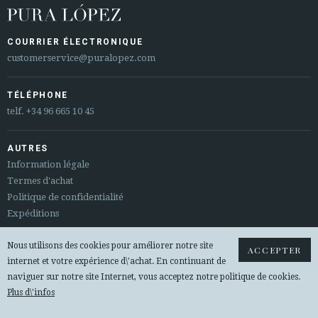
COURRIER ÉLECTRONIQUE
customerservice@puralopez.com
TÉLÉPHONE
telf.
+34 96 665 10 45
AUTRES
Information légale
Termes d'achat
Politique de confidentialité
Expéditions
Nous utilisons des cookies pour améliorer notre site
Sitemap
ACCEPTER
internet et votre expérience d\'achat. En continuant de
Changements et remboursements
naviguer sur notre site Internet, vous acceptez notre politique de cookies.
Plus d\'infos
© 2026 PURA LOPEZ