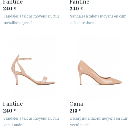
Fantine
Fantine
240
240
€
€
Sandales à talons moyens en cuir
Sandales à talons moyens en cuir
métallisé argenté
métallisé doré
ACCÈS À MA COMMANDE
ESPAÑOL
ENGLISH
PAYS: DANMARK
· SERVICE CLIENT
· EXPÉDITIONS
· CHANGEMENTS ET REMBOURSEMENTS
· POLITIQUE DE CONFIDENTIALITÉ
Fantine
Oana
· TERMES ET CONDITIONS
240
215
€
€
· INFORMATION LÉGALE
Sandales à talons moyens en cuir
Escarpins à talons moyens en cuir
verni nude
verni nude





