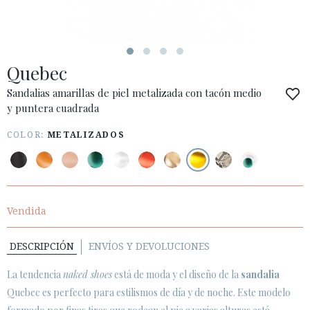
ESPAÑOL
ENGLISH
PAÍS: OTHER COUNTRIES / OTROS PAÍSES
Quebec
· ATENCIÓN AL CLIENTE
· ENVÍOS
Sandalias amarillas de piel metalizada con tacón medio
y puntera cuadrada
· CAMBIOS Y DEVOLUCIONES
· POLÍTICA DE PRIVACIDAD
COLOR:
METALIZADOS
· TÉRMINOS Y CONDICIONES
· AVISO LEGAL






Vendida
DESCRIPCIÓN
ENVÍOS Y DEVOLUCIONES
ÁREA DE CLIENTES B2B
SECURE WEB SSL CERTIFICATE
© 2026 PURA LOPEZ
La tendencia
naked shoes
está de moda y el diseño de la
sandalia
Quebec es perfecto para estilismos de día y de noche. Este modelo