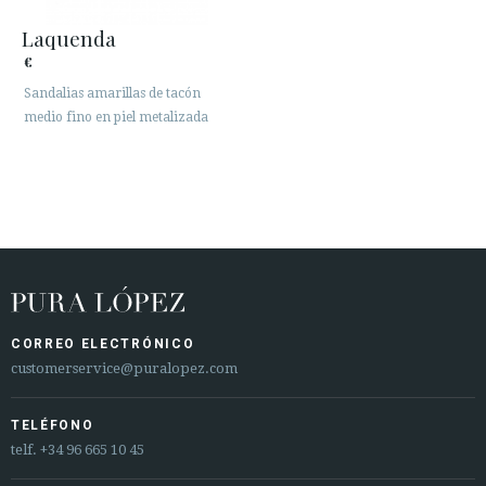
Laquenda
€
Sandalias amarillas de tacón
medio fino en piel metalizada
CORREO ELECTRÓNICO
customerservice@puralopez.com
TELÉFONO
telf.
+34 96 665 10 45