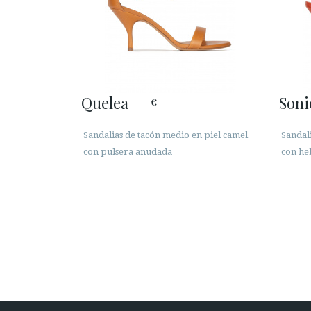
Quelea
Soni
€
Sandalias de tacón medio en piel camel
Sandal
con pulsera anudada
con heb