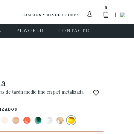
0
CAMBIOS Y DEVOLUCIONES
A
PLWORLD
CONTACTO
da
las de tacón medio fino en piel metalizada
IZADOS