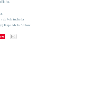
dillada.
a.
 de tela incluida.
57 Napa Metal Yellow.
ave