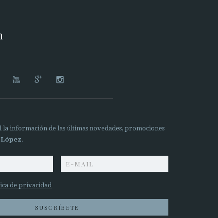
n




il la información de las últimas novedades, promociones
 López
.
tica de privacidad
SUSCRÍBETE