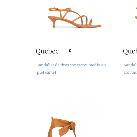
Quebec
Que
€
Sandalias de tiras con tacón medio en
Sandali
piel camel
con ta