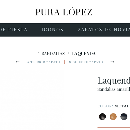
DE FIESTA
ICONOS
ZAPATOS DE NOVI
/
SANDALIAS
/
LAQUENDA
ANTERIOR ZAPATO
|
SIGUIENTE ZAPATO
Laquen
Sandalias amaril
COLOR:
METAL