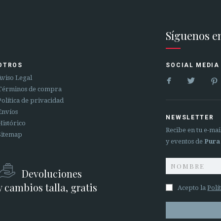
Síguenos e
OTROS
SOCIAL MEDIA


Aviso Legal
Términos de compra
Política de privacidad
Envíos
NEWSLETTER
Histórico
Recibe en tu e-ma
Sitemap
y eventos de
Pura
Devoluciones
y cambios talla, gratis
Acepto la
Polí