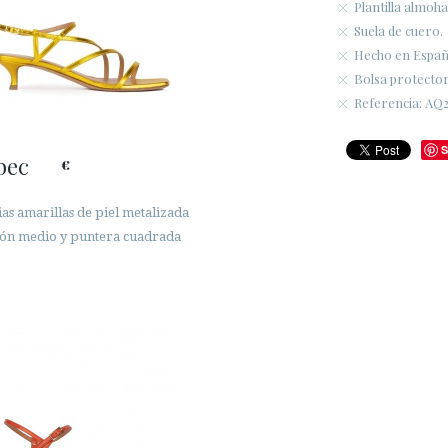
Plantilla almoha
Suela de cuero.
Hecho en Españ
Bolsa protectora
Referencia: AQ2
S
bec
€
as amarillas de piel metalizada
cón medio y puntera cuadrada