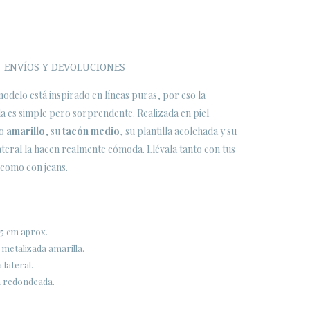
ENVÍOS Y DEVOLUCIONES
modelo está inspirado en líneas puras, por eso la
 es simple pero sorprendente. Realizada en piel
no
amarillo
, su
tacón medio
, su plantilla acolchada y su
lateral la hacen realmente cómoda. Llévala tanto con tus
 como con jeans.
,5 cm aprox.
 metalizada amarilla.
 lateral.
a redondeada.