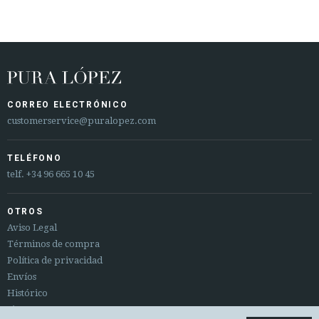
CORREO ELECTRÓNICO
customerservice@puralopez.com
TELÉFONO
telf.
+34 96 665 10 45
OTROS
Aviso Legal
Términos de compra
Política de privacidad
Envíos
Histórico
Sitemap