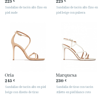
225
225
€
€
Sandalias de tacón alto fino en
Sandalias de tacón alto fino en
piel nude
piel beige con pulsera
Oria
Marquesa
245
230
€
€
Sandalias de tacón alto en piel
Sandalia de tiras con tacón
beige con diseño de tiras
stiletto en piel blanco roto