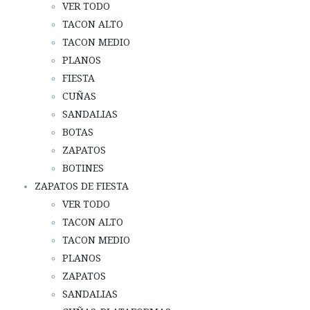
VER TODO
ESPAÑOL
ENGLISH
TACON ALTO
PAÍS:
TACON MEDIO
PLANOS
· ATENCIÓN AL CLIENTE
FIESTA
· ENVÍOS
CUÑAS
· CAMBIOS Y DEVOLUCIONES
SANDALIAS
· POLÍTICA DE PRIVACIDAD
BOTAS
· TÉRMINOS Y CONDICIONES
ZAPATOS
· AVISO LEGAL
BOTINES
ZAPATOS DE FIESTA

VER TODO





TACON ALTO
TACON MEDIO
ÁREA DE CLIENTES B2B
PLANOS
SECURE WEB SSL CERTIFICATE
© 2026 PURA LOPEZ
ZAPATOS
SANDALIAS