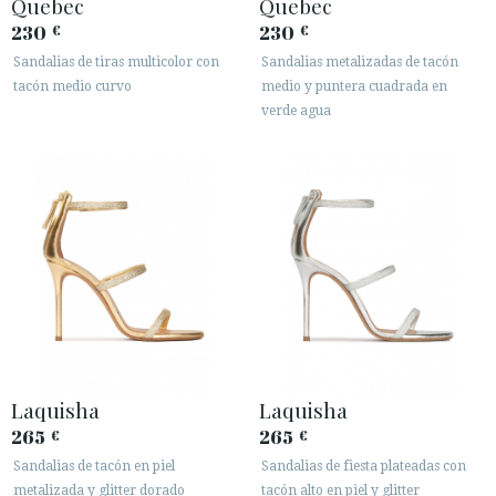
Quebec
Quebec
230
230
€
€
Sandalias de tiras multicolor con
Sandalias metalizadas de tacón
tacón medio curvo
medio y puntera cuadrada en
verde agua
Laquisha
Laquisha
265
265
€
€
Sandalias de tacón en piel
Sandalias de fiesta plateadas con
metalizada y glitter dorado
tacón alto en piel y glitter