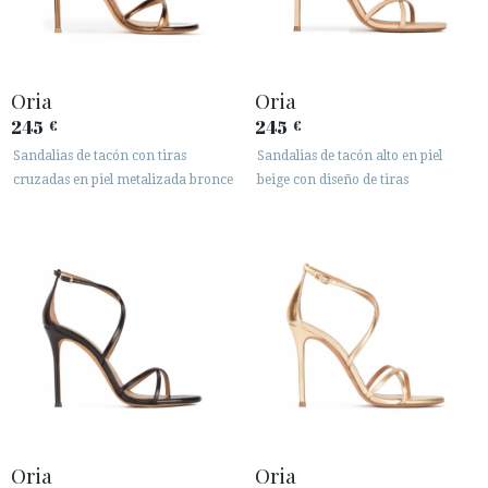
Oria
Oria
245
245
€
€
Sandalias de tacón con tiras
Sandalias de tacón alto en piel
cruzadas en piel metalizada bronce
beige con diseño de tiras
ACCESO A MI PEDIDO
ESPAÑOL
ENGLISH
PAÍS: NEDERLAND
· ATENCIÓN AL CLIENTE
· ENVÍOS
· CAMBIOS Y DEVOLUCIONES
· POLÍTICA DE PRIVACIDAD
Oria
Oria
· TÉRMINOS Y CONDICIONES