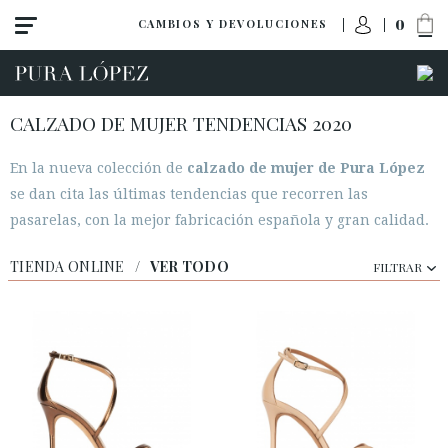
0
CAMBIOS Y DEVOLUCIONES
CALZADO DE MUJER TENDENCIAS 2020
En la nueva colección de
calzado de mujer de Pura López
Ver todo
se dan cita las últimas tendencias que recorren las
Novedades
pasarelas, con la mejor fabricación española y gran calidad.
Zapatos
TIENDA ONLINE
/
VER TODO
FILTRAR
Sandalias
Cuñas-plataformas
Tacon alto
Tacon medio
Planos