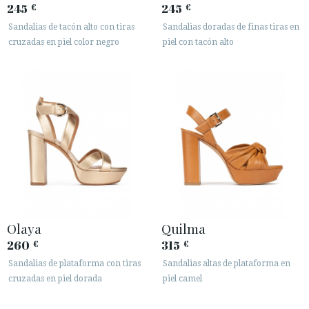
· AVISO LEGAL
245
245
€
€
Sandalias de tacón alto con tiras
Sandalias doradas de finas tiras en
cruzadas en piel color negro
piel con tacón alto






ÁREA DE CLIENTES B2B
SECURE WEB SSL CERTIFICATE
© 2026 PURA LOPEZ
Olaya
Quilma
260
315
€
€
Sandalias de plataforma con tiras
Sandalias altas de plataforma en
cruzadas en piel dorada
piel camel