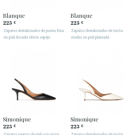
Blanque
Blanque
225
225
€
€
Zapatos destalonados de punta fina
Zapatos destalonados de tacón
en piel dorada efecto espejo
medio en piel plateada
Simonique
Simonique
225
225
€
€
Zapatos negros de piel con tacón
Zapatos destalonados de tacón