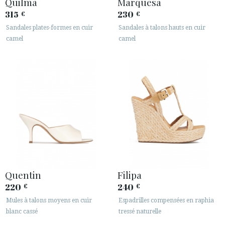
Quilma
Marquesa
315
230
€
€
Sandales plates-formes en cuir
Sandales à talons hauts en cuir
camel
camel
ACCÈS À MA COMMANDE
ESPAÑOL
ENGLISH
PAYS: ITALIA
· SERVICE CLIENT
Quentin
Filipa
· EXPÉDITIONS
220
240
€
€
· CHANGEMENTS ET REMBOURSEMENTS
Mules à talons moyens en cuir
Espadrilles compensées en raphia
· POLITIQUE DE CONFIDENTIALITÉ
blanc cassé
tressé naturelle
· TERMES ET CONDITIONS