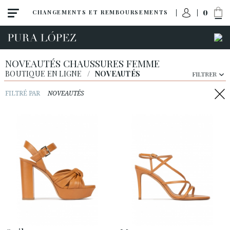
0
CHANGEMENTS ET REMBOURSEMENTS
NOVEAUTÉS CHAUSSURES FEMME
BOUTIQUE EN LIGNE
/
NOVEAUTÉS
FILTRER
FILTRÉ PAR
NOVEAUTÉS
Toute la collection
Noveautés
Escarpins
Sandales
Compensées
Talon haut
Talon moyen
Chaussures plates