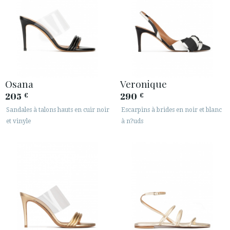
Osana
Veronique
205
290
€
€
Sandales à talons hauts en cuir noir
Escarpins à brides en noir et blanc
et vinyle
à n?uds