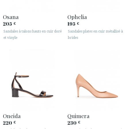
Osana
Ophelia
205
195
€
€
Sandales à talons hauts en cuir doré
Sandales plates en cuir métallisé à
et vinyle
brides
Oneida
Quimera
220
230
€
€