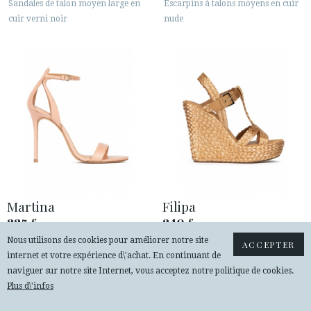
Sandales de talon moyen large en
Escarpins à talons moyens en cuir
cuir verni noir
nude
Martina
Filipa
225
240
€
€
Nous utilisons des cookies pour améliorer notre site
Sandales à talons hauts en cuir
Espadrilles compensées en raphia
ACCEPTER
internet et votre expérience d\'achat. En continuant de
nude
tressé bronze
naviguer sur notre site Internet, vous acceptez notre politique de cookies.
Plus d\'infos