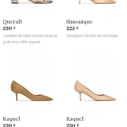
Queralt
Simonique
230
225
€
€
Sandales de talon moyen large en
Escarpins à brides en cuir beige
peau avec effet serpent
Raquel
Raquel
230
230
€
€