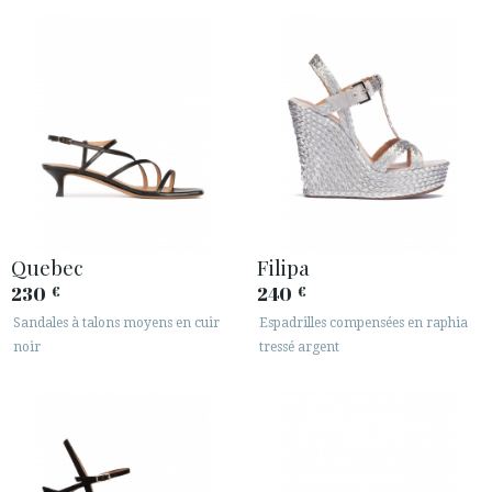
· INFORMATION LÉGALE






ESPACE CLIENTS B2B
SECURE WEB SSL CERTIFICATE
© 2026 PURA LOPEZ
Quebec
Filipa
230
240
€
€
Sandales à talons moyens en cuir
Espadrilles compensées en raphia
noir
tressé argent