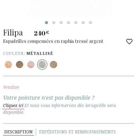
Filipa
240
€
ACCÈS À MA COMMANDE
Espadrilles compensées en raphia tressé argent
ESPAÑOL
ENGLISH
COULEUR:
MÉTALLISÉ
PAYS: ITALIA
· SERVICE CLIENT
· EXPÉDITIONS
Vendue
· CHANGEMENTS ET REMBOURSEMENTS
Votre pointure n'est pas disponible ?
· POLITIQUE DE CONFIDENTIALITÉ
Cliquez ici
Et nous vous informerons dès lorsqu'elle sera
· TERMES ET CONDITIONS
disponible.
· INFORMATION LÉGALE
DESCRIPTION
EXPÉDITIONS ET REMBOURSEMENTS





