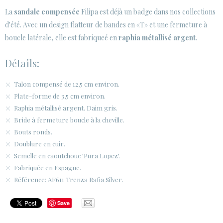
La
sandale compensée
Filipa est déjà un badge dans nos collections
ESPACE CLIENTS B2B
d'été. Avec un design flatteur de bandes en «T» et une fermeture à
boucle latérale, elle est fabriqueé en
SECURE WEB SSL CERTIFICATE
raphia métallisé argent
.
© 2026 PURA LOPEZ
Détails:
Talon compensé de 12,5 cm environ.
Plate-forme de 3,5 cm environ.
Raphia métallisé argent. Daim gris.
Bride à fermeture boucle à la cheville.
Bouts ronds.
Doublure en cuir.
Semelle en caoutchouc 'Pura Lopez'.
Fabriquée en Espagne.
Référence: AF611 Trenza Rafia Silver.
Save