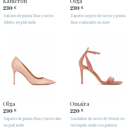
Kameron
Olga
230
230
€
€
Salones de punta fina y tacón
Zapatos negros de tacón y punta
stiletto en piel nude
fina realizados en ante
Olga
Omaira
230
220
€
€
Zapatos de punta fina y tacón alto
Sandalias de tacón de 90mm en
en piel nude
terciopelo nude con pulsera