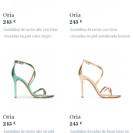






Oria
Oria
245
245
€
€
Sandalias de tacón alto con tiras
Sandalias de tacón con tiras
ÁREA DE CLIENTES B2B
cruzadas en piel color negro
cruzadas en piel metalizada bronce
SECURE WEB SSL CERTIFICATE
© 2026 PURA LOPEZ
Oria
Oria
245
245
€
€
Sandalias de tacón alto en piel
Sandalias doradas de finas tiras en