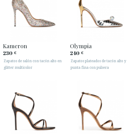
Kameron
Olympia
ACCESO A MI PEDIDO
230
240
€
€
Zapatos de salón con tacón alto en
Zapatos plateados de tacón alto y
ESPAÑOL
ENGLISH
glitter multicolor
punta fina con pulsera
PAÍS: FRANCE
· ATENCIÓN AL CLIENTE
· ENVÍOS
· CAMBIOS Y DEVOLUCIONES
· POLÍTICA DE PRIVACIDAD
· TÉRMINOS Y CONDICIONES
· AVISO LEGAL