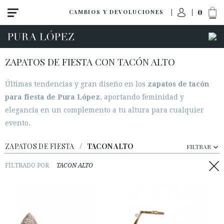
0
CAMBIOS Y DEVOLUCIONES
ZAPATOS DE FIESTA CON TACÓN ALTO
Últimas tendencias y gran diseño en los
zapatos de tacón
para fiesta de Pura López
, aportando feminidad y
elegancia en un complemento a tu altura para cualquier
Ver todo
evento.
Tacon alto
Tacon medio
ZAPATOS DE FIESTA
/
TACON ALTO
FILTRAR
Planos
FILTRADO POR
TACON ALTO
Zapatos
Sandalias
Cuñas-plataformas