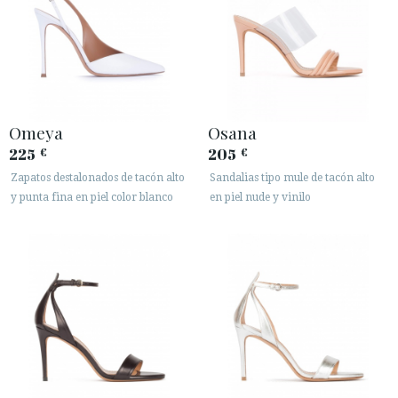
Omeya
Osana
225
205
€
€
Zapatos destalonados de tacón alto
Sandalias tipo mule de tacón alto
y punta fina en piel color blanco
en piel nude y vinilo