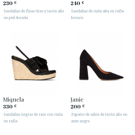
230
240
€
€
Sandalias de finas tiras y tacón alto
Sandalias de cuña alta en rafia
en piel dorada
bronce
Miquela
Janie
330
200
€
€
Sandalias negras de raso con cuña
Zapatos de salón de tacón alto en
en rafia
ante negro