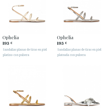
Ophelia
Ophelia
ACCESO A MI PEDIDO
195
195
€
€
Sandalias planas de tiras en piel
Sandalias planas de tiras en piel
ESPAÑOL
ENGLISH
platino con pulsera
plateada con pulsera
PAÍS: FRANCE
· ATENCIÓN AL CLIENTE
· ENVÍOS
· CAMBIOS Y DEVOLUCIONES
· POLÍTICA DE PRIVACIDAD
· TÉRMINOS Y CONDICIONES
· AVISO LEGAL