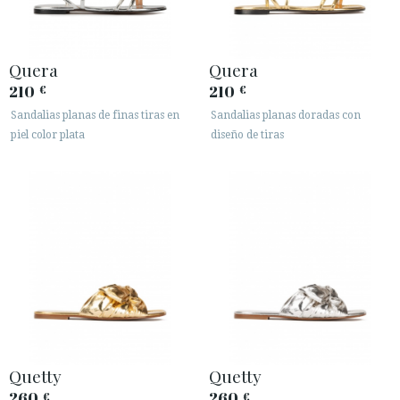
Quera
Quera
210
210
€
€
Sandalias planas de finas tiras en
Sandalias planas doradas con
piel color plata
diseño de tiras
Quetty
Quetty
260
260
€
€