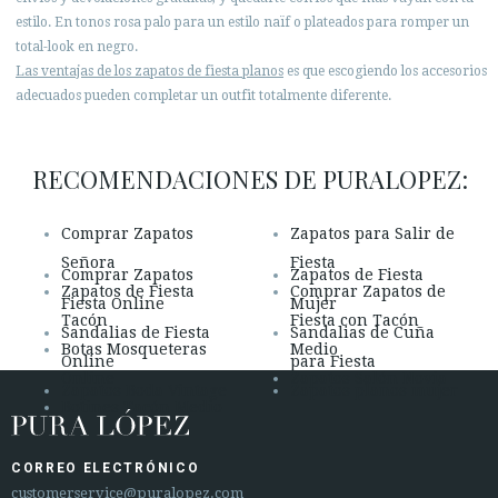
estilo. En tonos rosa palo para un estilo naïf o plateados para romper un
total-look en negro.
Las ventajas de los zapatos de fiesta planos
es que escogiendo los accesorios
adecuados pueden completar un outfit totalmente diferente.
RECOMENDACIONES DE PURALOPEZ:
Comprar Zapatos
Zapatos para Salir de
Señora
Fiesta
Comprar Zapatos
Zapatos de Fiesta
Zapatos de Fiesta
Comprar Zapatos de
Fiesta Online
Mujer
Tacón
Fiesta con Tacón
Sandalias de Fiesta
Sandalias de Cuña
Botas Mosqueteras
Medio
Online
para Fiesta
Online
Zapatos Salón Novia
Zapatos Boda Vintage
Zapatos planos mujer
Botines Tacón Medio
CORREO ELECTRÓNICO
customerservice@puralopez.com