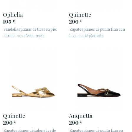






Ophelia
Quinette
195
290
€
€
Sandalias planas de tiras en piel
Zapatos planos de punta fina con
ÁREA DE CLIENTES B2B
dorada con efecto espejo
lazo en piel plateada
SECURE WEB SSL CERTIFICATE
© 2026 PURA LOPEZ
Quinette
Anquetta
290
290
€
€
Zapatos planos destalonados de
Zapatos planos de punta fina en