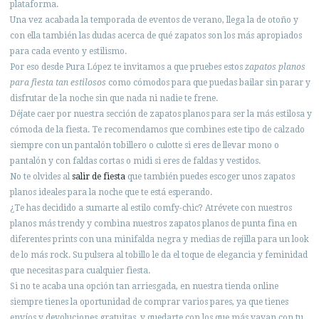
plataforma.
Una vez acabada la temporada de eventos de verano, llega la de otoño y
con ella también las dudas acerca de qué zapatos son los más apropiados
para cada evento y estilismo.
Por eso desde Pura López te invitamos a que pruebes estos
zapatos planos
para fiesta tan estilosos
como cómodos para que puedas bailar sin parar y
disfrutar de la noche sin que nada ni nadie te frene.
Déjate caer por nuestra sección de zapatos planos para ser la más estilosa y
cómoda de la fiesta. Te recomendamos que combines este tipo de calzado
siempre con un pantalón tobillero o culotte si eres de llevar mono o
pantalón y con faldas cortas o midi si eres de faldas y vestidos.
No te olvides al
salir de fiesta
que también puedes escoger unos zapatos
planos ideales para la noche que te está esperando.
¿Te has decidido a sumarte al estilo comfy-chic? Atrévete con nuestros
planos más trendy y combina nuestros zapatos planos de punta fina en
diferentes prints con una minifalda negra y medias de rejilla para un look
de lo más rock. Su pulsera al tobillo le da el toque de elegancia y feminidad
que necesitas para cualquier fiesta.
Si no te acaba una opción tan arriesgada, en nuestra tienda online
siempre tienes la oportunidad de comprar varios pares, ya que tienes
envíos y devoluciones gratuitas, y quedarte con los que más vayan con tu