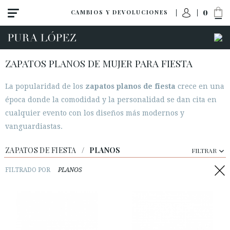
0
CAMBIOS Y DEVOLUCIONES
ZAPATOS PLANOS DE MUJER PARA FIESTA
La popularidad de los
zapatos planos de fiesta
crece en una
época donde la comodidad y la personalidad se dan cita en
cualquier evento con los diseños más modernos y
Ver todo
vanguardiastas.
Tacon alto
Tacon medio
ZAPATOS DE FIESTA
/
PLANOS
FILTRAR
Planos
FILTRADO POR
PLANOS
Zapatos
Sandalias
Cuñas-plataformas