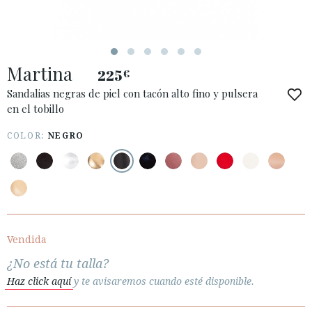
ESPAÑOL
ENGLISH
PAÍS: FRANCE
Martina
225
€
· ATENCIÓN AL CLIENTE
· ENVÍOS
Sandalias negras de piel con tacón alto fino y pulsera
en el tobillo
· CAMBIOS Y DEVOLUCIONES
· POLÍTICA DE PRIVACIDAD
COLOR:
NEGRO
· TÉRMINOS Y CONDICIONES
· AVISO LEGAL






Vendida
ÁREA DE CLIENTES B2B
¿No está tu talla?
SECURE WEB SSL CERTIFICATE
© 2026 PURA LOPEZ
Haz click aquí
y te avisaremos cuando esté disponible.