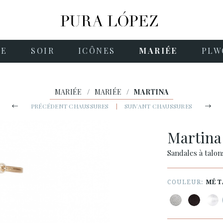
NE
SOIR
ICÔNES
MARIÉE
PLW
MARIÉE
/
MARIÉE
/
MARTINA
PRÉCÉDENT CHAUSSURES
|
SUIVANT CHAUSSURES
Martin
Sandales à talon
COULEUR:
MÉT