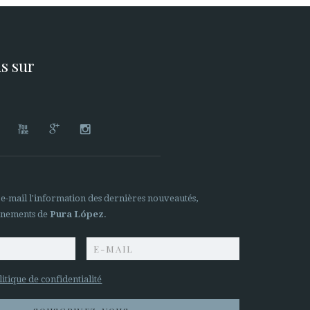
s sur




 e-mail l'information des dernières nouveautés,
ènements de
Pura López
.
litique de confidentialité