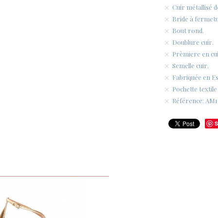
Cuir métallisé 
Bride à fermetur
Bout rond.
Doublure cuir.
Prèmiere en cui
Semelle cuir.
Fabriquée en E
Pochette textile
Référence: AM1
S