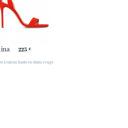
ina
225
€
es à talons hauts en daim rouge