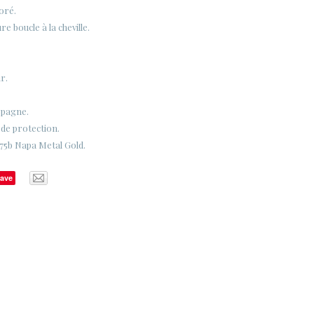
doré.
e boucle à la cheville.
r.
spagne.
 de protection.
75b Napa Metal Gold.
ave