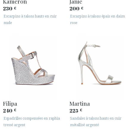
Kameron
Janie
230
200
€
€
Escarpins à talons hauts en cuir
Escarpins à talons épais en daim
nude
rose
ACCÈS À MA COMMANDE
ESPAÑOL
ENGLISH
PAYS: SUOMI / FINLAND
· SERVICE CLIENT
· EXPÉDITIONS
· CHANGEMENTS ET REMBOURSEMENTS
· POLITIQUE DE CONFIDENTIALITÉ
Filipa
Martina
· TERMES ET CONDITIONS
240
225
€
€
· INFORMATION LÉGALE
Espadrilles compensées en raphia
Sandales à talons hauts en cuir
tressé argent
métallisé argenté





