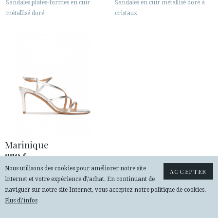
Sandales plates-formes en cuir
Sandales en cuir métallisé doré à
métallisé doré
cristaux
Marinique
230
€
Nous utilisons des cookies pour améliorer notre site
Sandales à talons moyens en cuir
ACCEPTER
internet et votre expérience d\'achat. En continuant de
métallisé argenté
naviguer sur notre site Internet, vous acceptez notre politique de cookies.
Plus d\'infos