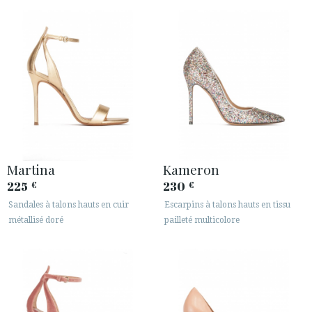
ESPACE CLIENTS B2B
SECURE WEB SSL CERTIFICATE
© 2026 PURA LOPEZ
Martina
Kameron
225
230
€
€
Sandales à talons hauts en cuir
Escarpins à talons hauts en tissu
métallisé doré
pailleté multicolore