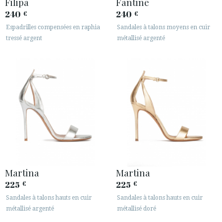
Filipa
Fantine
240
240
€
€
Espadrilles compensées en raphia
Sandales à talons moyens en cuir
tressé argent
métallisé argenté
ACCÈS À MA COMMANDE
ESPAÑOL
ENGLISH
PAYS: SUOMI / FINLAND
· SERVICE CLIENT
· EXPÉDITIONS
· CHANGEMENTS ET REMBOURSEMENTS
· POLITIQUE DE CONFIDENTIALITÉ
Martina
Martina
· TERMES ET CONDITIONS
225
225
€
€
· INFORMATION LÉGALE
Sandales à talons hauts en cuir
Sandales à talons hauts en cuir
métallisé argenté
métallisé doré





