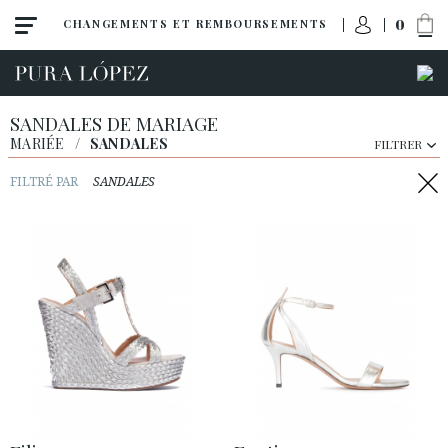
0
CHANGEMENTS ET REMBOURSEMENTS
SANDALES DE MARIAGE
MARIÉE
/
SANDALES
FILTRER
FILTRÉ PAR
SANDALES
Toutes
Escarpins
Sandales
Talon haut
Talon moyen