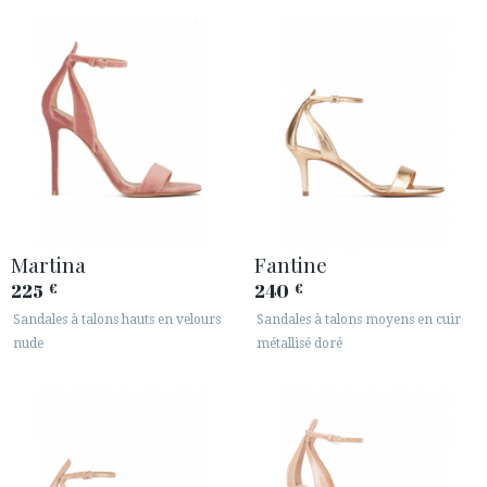
ESPACE CLIENTS B2B
SECURE WEB SSL CERTIFICATE
© 2026 PURA LOPEZ
Martina
Fantine
225
240
€
€
Sandales à talons hauts en velours
Sandales à talons moyens en cuir
nude
métallisé doré