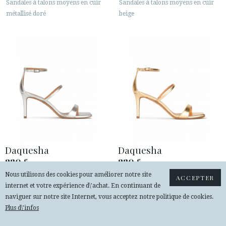
Sandales à talons moyens en cuir
Sandales à talons moyens en cuir
métallisé doré
beige
Daquesha
Daquesha
230
230
€
€
Nous utilisons des cookies pour améliorer notre site
Sandales à talons moyens en cuir
Sandales à talons moyens en cuir
ACCEPTER
internet et votre expérience d\'achat. En continuant de
métallisé argenté
métallisé doré
naviguer sur notre site Internet, vous acceptez notre politique de cookies.
Plus d\'infos