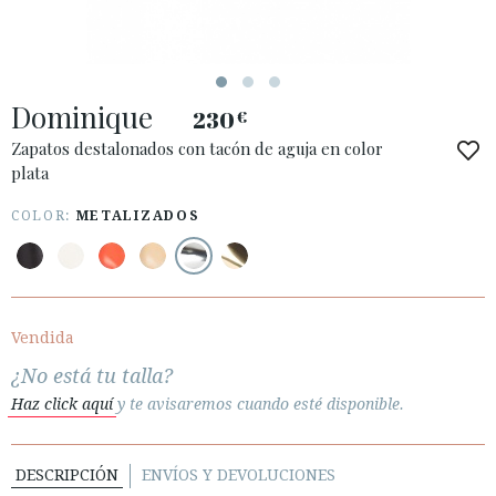
Dominique
230
€
ACCESO A MI PEDIDO
Zapatos destalonados con tacón de aguja en color
plata
ESPAÑOL
ENGLISH
PAÍS: ESPAÑA (PENINSULA Y BALEARES)
COLOR:
METALIZADOS
· ATENCIÓN AL CLIENTE
· ENVÍOS
· CAMBIOS Y DEVOLUCIONES
Vendida
· POLÍTICA DE PRIVACIDAD
¿No está tu talla?
· TÉRMINOS Y CONDICIONES
Haz click aquí
y te avisaremos cuando esté disponible.
· AVISO LEGAL
DESCRIPCIÓN
ENVÍOS Y DEVOLUCIONES





