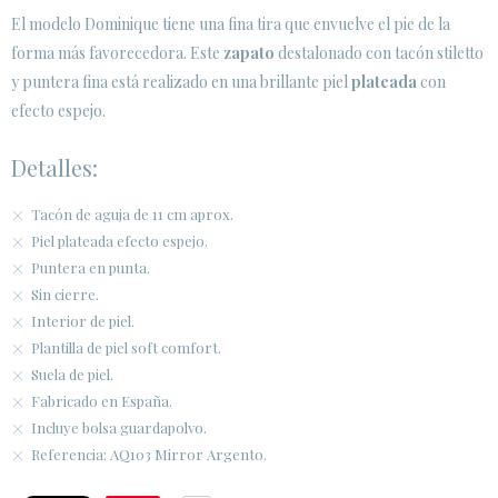
El modelo Dominique tiene una fina tira que envuelve el pie de la
forma más favorecedora. Este
zapato
destalonado con tacón stiletto
ÁREA DE CLIENTES B2B
y puntera fina está realizado en una brillante piel
plateada
con
SECURE WEB SSL CERTIFICATE
© 2026 PURA LOPEZ
efecto espejo.
Detalles:
Tacón de aguja de 11 cm aprox.
Piel plateada efecto espejo.
Puntera en punta.
Sin cierre.
Interior de piel.
Plantilla de piel soft comfort.
Suela de piel.
Fabricado en España.
Incluye bolsa guardapolvo.
Referencia: AQ103 Mirror Argento.