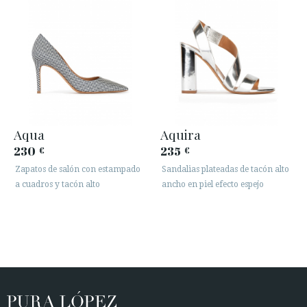
Aqua
Aquira
230
235
€
€
Zapatos de salón con estampado
Sandalias plateadas de tacón alto
a cuadros y tacón alto
ancho en piel efecto espejo