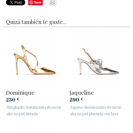
Save
Quizá también te guste...
Dominique
Jaqueline
230
290
€
€
Slingbacks metalizados de tacón
Zapatos destalonados de tacón
alto en piel dorada
alto en piel plateada con lazo