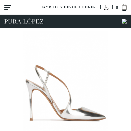
0
CAMBIOS Y DEVOLUCIONES
Ver todo
Zapatos
Sandalias
Tacón alto
Tacón medio