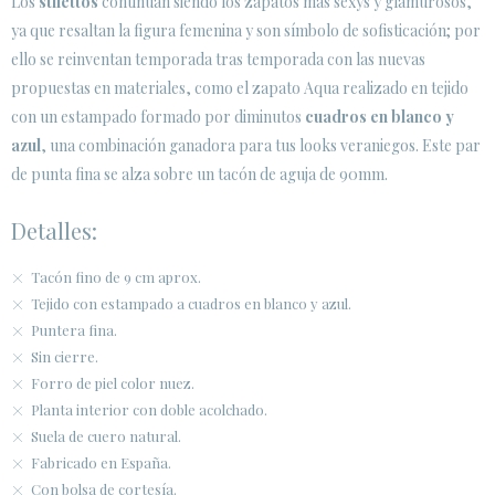
Los
stilettos
continúan siendo los zapatos más sexys y glamurosos,
SECURE WEB SSL CERTIFICATE
© 2026 PURA LOPEZ
ya que resaltan la figura femenina y son símbolo de sofisticación; por
ello se reinventan temporada tras temporada con las nuevas
propuestas en materiales, como el zapato Aqua realizado en tejido
con un estampado formado por diminutos
cuadros en blanco y
azul
, una combinación ganadora para tus looks veraniegos. Este par
de punta fina se alza sobre un tacón de aguja de 90mm.
Detalles:
Tacón fino de 9 cm aprox.
Tejido con estampado a cuadros en blanco y azul.
Puntera fina.
Sin cierre.
Forro de piel color nuez.
Planta interior con doble acolchado.
Suela de cuero natural.
Fabricado en España.
Con bolsa de cortesía.