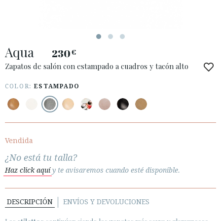
ACCESO A MI PEDIDO
Aqua
ESPAÑOL
ENGLISH
230
€
Zapatos de salón con estampado a cuadros y tacón alto
PAÍS: ESPAÑA (PENINSULA Y BALEARES)
COLOR:
ESTAMPADO
· ATENCIÓN AL CLIENTE
· ENVÍOS
· CAMBIOS Y DEVOLUCIONES
· POLÍTICA DE PRIVACIDAD
Vendida
· TÉRMINOS Y CONDICIONES
¿No está tu talla?
· AVISO LEGAL
Haz click aquí
y te avisaremos cuando esté disponible.






DESCRIPCIÓN
ENVÍOS Y DEVOLUCIONES
ÁREA DE CLIENTES B2B