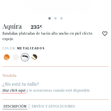
Aquira
235
€
ACCESO A MI PEDIDO
Sandalias plateadas de tacón alto ancho en piel efecto
espejo
ESPAÑOL
ENGLISH
PAÍS: ESPAÑA (PENINSULA Y BALEARES)
COLOR:
METALIZADOS
· ATENCIÓN AL CLIENTE
· ENVÍOS
· CAMBIOS Y DEVOLUCIONES
Vendida
· POLÍTICA DE PRIVACIDAD
¿No está tu talla?
· TÉRMINOS Y CONDICIONES
Haz click aquí
y te avisaremos cuando esté disponible.
· AVISO LEGAL
DESCRIPCIÓN
ENVÍOS Y DEVOLUCIONES





