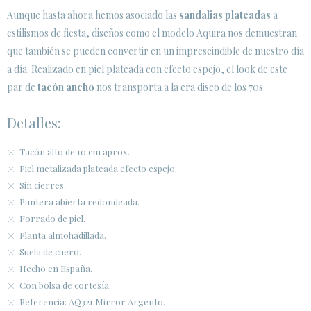
Aunque hasta ahora hemos asociado las
sandalias plateadas
a
estilismos de fiesta, diseños como el modelo Aquira nos demuestran
ÁREA DE CLIENTES B2B
que también se pueden convertir en un imprescindible de nuestro día
SECURE WEB SSL CERTIFICATE
© 2026 PURA LOPEZ
a día. Realizado en piel plateada con efecto espejo, el look de este
par de
tacón ancho
nos transporta a la era disco de los 70s.
Detalles:
Tacón alto de 10 cm aprox.
Piel metalizada plateada efecto espejo.
Sin cierres.
Puntera abierta redondeada.
Forrado de piel.
Planta almohadillada.
Suela de cuero.
Hecho en España.
Con bolsa de cortesía.
Referencia: AQ321 Mirror Argento.