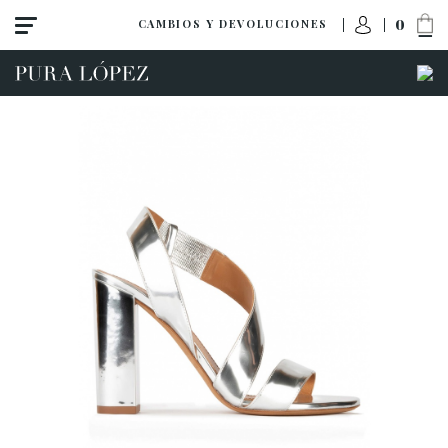
0
CAMBIOS Y DEVOLUCIONES
Ver todo
Zapatos
Sandalias
Tacón alto
Tacón medio