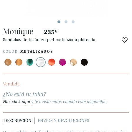
Monique
235
€
ACCESO A MI PEDIDO
Sandalias de tacón en piel metalizada plateada
ESPAÑOL
ENGLISH
COLOR:
METALIZADOS
PAÍS: ESPAÑA (PENINSULA Y BALEARES)
· ATENCIÓN AL CLIENTE
· ENVÍOS
Vendida
· CAMBIOS Y DEVOLUCIONES
¿No está tu talla?
· POLÍTICA DE PRIVACIDAD
Haz click aquí
y te avisaremos cuando esté disponible.
· TÉRMINOS Y CONDICIONES
· AVISO LEGAL
DESCRIPCIÓN
ENVÍOS Y DEVOLUCIONES





