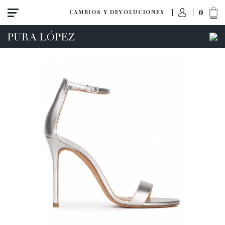
0
CAMBIOS Y DEVOLUCIONES
Ver todo
Zapatos
Sandalias
Tacón alto
Tacón medio