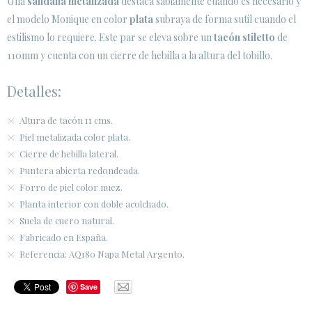
Una
sandalia metalizada
destaca sabiamente cuando es necesario y
el modelo Monique en color
plata
subraya de forma sutil cuando el
ÁREA DE CLIENTES B2B
estilismo lo requiere. Este par se eleva sobre un
tacón stiletto
de
SECURE WEB SSL CERTIFICATE
© 2026 PURA LOPEZ
110mm y cuenta con un cierre de hebilla a la altura del tobillo.
Detalles:
Altura de tacón 11 cms.
Piel metalizada color plata.
Cierre de hebilla lateral.
Puntera abierta redondeada.
Forro de piel color nuez.
Planta interior con doble acolchado.
Suela de cuero natural.
Fabricado en España.
Referencia: AQ180 Napa Metal Argento.
Save