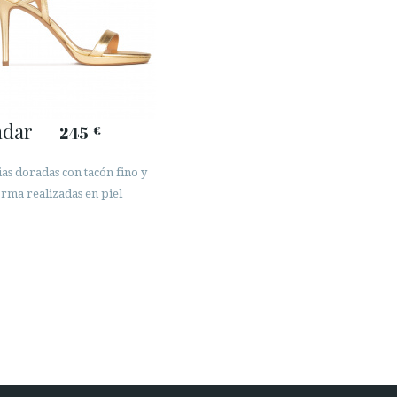
ndar
245
€
ias doradas con tacón fino y
orma realizadas en piel