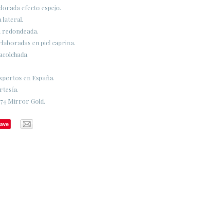
 dorada efecto espejo.
 lateral.
a redondeada.
elaboradas en piel caprina.
 acolchada.
expertos en España.
rtesía.
74 Mirror Gold.
ave