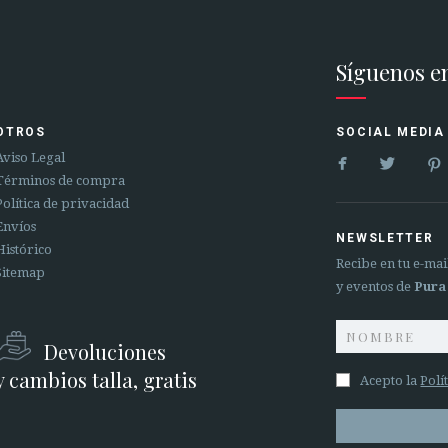
Síguenos e
OTROS
SOCIAL MEDIA


Aviso Legal
Términos de compra
Política de privacidad
Envíos
NEWSLETTER
Histórico
Recibe en tu e-ma
Sitemap
y eventos de
Pura
Devoluciones
y cambios talla, gratis
Acepto la
Polí