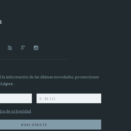
n




il la información de las últimas novedades, promociones
 López
.
tica de privacidad
SUSCRÍBETE