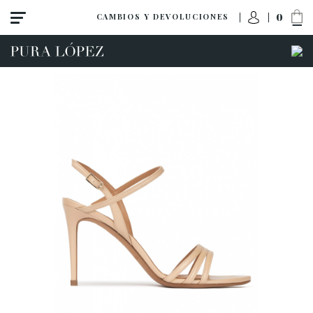
0
CAMBIOS Y DEVOLUCIONES
Ver todo
Zapatos
Sandalias
Tacón alto
Tacón medio