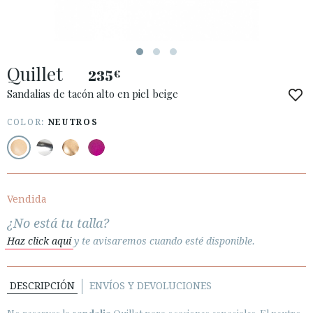
Quillet
235
€
ACCESO A MI PEDIDO
Sandalias de tacón alto en piel beige
ESPAÑOL
ENGLISH
COLOR:
NEUTROS
PAÍS: ESPAÑA (PENINSULA Y BALEARES)
· ATENCIÓN AL CLIENTE
· ENVÍOS
Vendida
· CAMBIOS Y DEVOLUCIONES
¿No está tu talla?
· POLÍTICA DE PRIVACIDAD
Haz click aquí
y te avisaremos cuando esté disponible.
· TÉRMINOS Y CONDICIONES
· AVISO LEGAL
DESCRIPCIÓN
ENVÍOS Y DEVOLUCIONES





