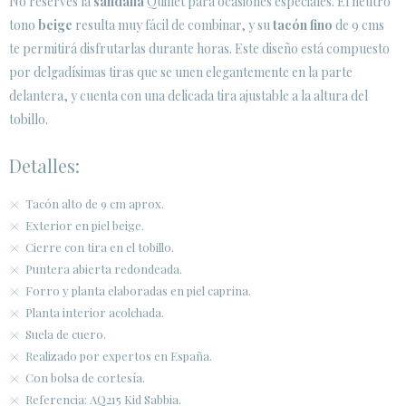
No reserves la
sandalia
Quillet para ocasiones especiales. El neutro
tono
beige
resulta muy fácil de combinar, y su
tacón fino
de 9 cms
ÁREA DE CLIENTES B2B
te permitirá disfrutarlas durante horas. Este diseño está compuesto
SECURE WEB SSL CERTIFICATE
© 2026 PURA LOPEZ
por delgadísimas tiras que se unen elegantemente en la parte
delantera, y cuenta con una delicada tira ajustable a la altura del
tobillo.
Detalles:
Tacón alto de 9 cm aprox.
Exterior en piel beige.
Cierre con tira en el tobillo.
Puntera abierta redondeada.
Forro y planta elaboradas en piel caprina.
Planta interior acolchada.
Suela de cuero.
Realizado por expertos en España.
Con bolsa de cortesía.
Referencia: AQ215 Kid Sabbia.