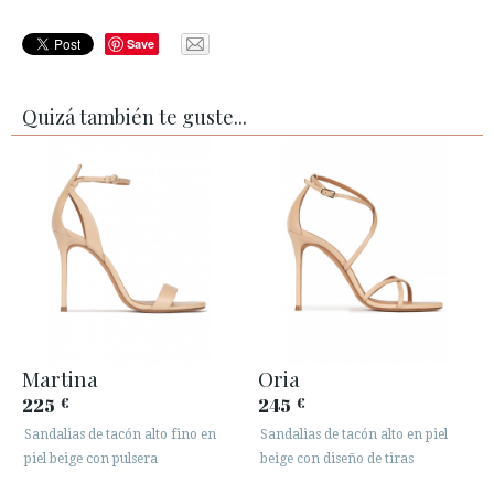
Save
Quizá también te guste...
Martina
Oria
225
245
€
€
Sandalias de tacón alto fino en
Sandalias de tacón alto en piel
piel beige con pulsera
beige con diseño de tiras