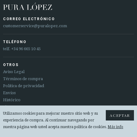
CORREO ELECTRÓNICO
customerservice@puralopez.com
TELÉFONO
telf.
+34 96 665 10 45
OTROS
Aviso Legal
Términos de compra
Política de privacidad
Envíos
Histórico
Sitemap
Utilizamos cookies para mejorar nuestro sitio web y su
Cambios y devoluciones
ACEPTAR
experiencia de compra. Al continuar navegando por
nuestra página web usted acepta nuestra política de cookies.
Más info
© 2026 PURA LOPEZ