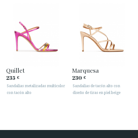
Quillet
Marquesa
235
230
€
€
Sandalias metalizadas multicolor
Sandalias de tacón alto con
con tacón alto
diseño de tiras en piel beige