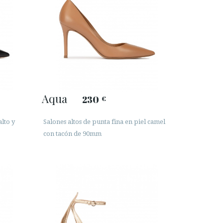
Aqua
230
€
lto y
Salones altos de punta fina en piel camel
con tacón de 90mm