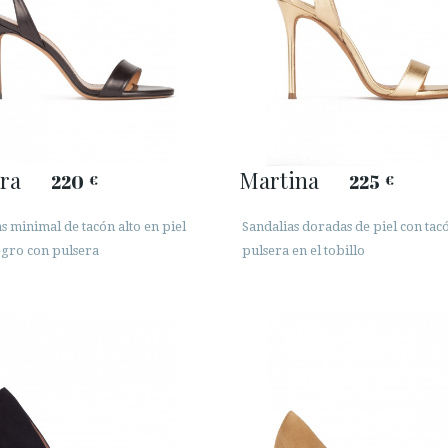
ra
Martina
220
225
€
€
s minimal de tacón alto en piel
Sandalias doradas de piel con tacó
egro con pulsera
pulsera en el tobillo