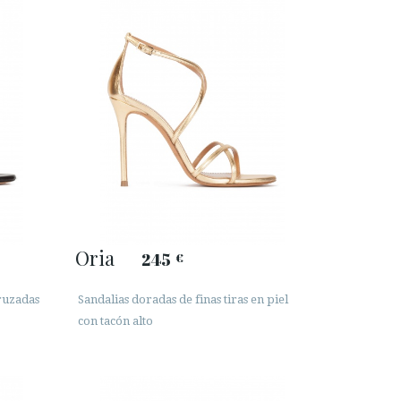
Oria
245
€
cruzadas
Sandalias doradas de finas tiras en piel
con tacón alto