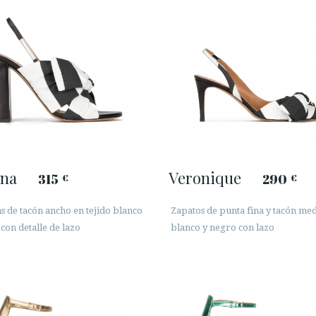
ina
Veronique
315
290
€
€
s de tacón ancho en tejido blanco
Zapatos de punta fina y tacón me
con detalle de lazo
blanco y negro con lazo