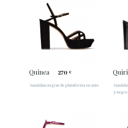
Quinea
Quir
270
€
Sandalias negras de plataforma en ante
Sandalia
y negro 