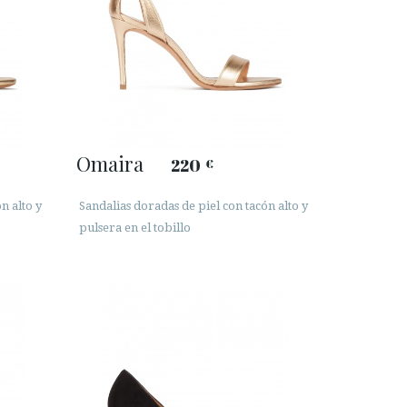
Omaira
220
€
n alto y
Sandalias doradas de piel con tacón alto y
pulsera en el tobillo