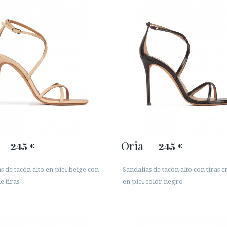
Oria
245
245
€
€
s de tacón alto en piel beige con
Sandalias de tacón alto con tiras 
e tiras
en piel color negro