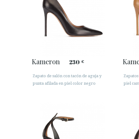
Kameron
Kame
230
€
Zapato de salón con tacón de aguja y
Zapatos 
punta afilada en piel color negro
piel cam