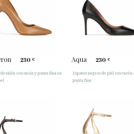
ron
Aqua
230
230
€
€
de salón con tacón y punta fina en
Zapatos negros de piel con tacón a
el
punta fina