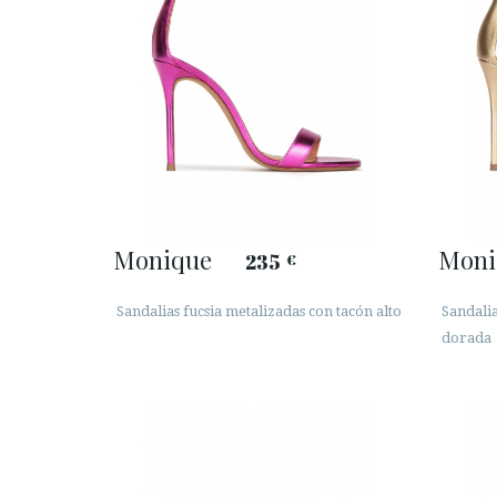
Monique
Moni
235
€
Sandalias fucsia metalizadas con tacón alto
Sandalia
dorada