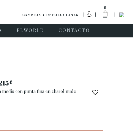
0
CAMBIOS Y DEVOLUCIONES
A
PLWORLD
CONTACTO
215
€
n medio con punta fina en charol nude