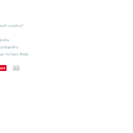
 'soft comfort'.
spaña.
uardapolvo.
140 Vernice Nude.
ave