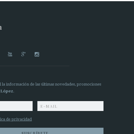
n




il la información de las últimas novedades, promociones
 López
.
tica de privacidad
SUSCRÍBETE