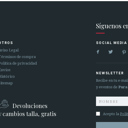
Síguenos e
OTROS
SOCIAL MEDIA


Aviso Legal
Términos de compra
Política de privacidad
Envíos
NEWSLETTER
Histórico
Recibe en tu e-ma
Sitemap
y eventos de
Pura
Devoluciones
y cambios talla, gratis
Acepto la
Polí