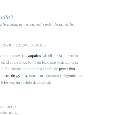
talla?
y te avisaremos cuando esté disponible.
ENVÍOS Y DEVOLUCIONES
s uno de nuestros
zapatos
estrella de la colección
rol. El color
nude
toma un tono más delicado esta
e funcionar con todo. Este salón de
punta fina
n
tacón de 7,5 cms
, una altura cómoda y elegante a la
telos con un vestido de cocktail.
,5 cm aprox.
 color nude.