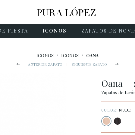
DE FIESTA
ICONOS
ZAPATOS DE NOVI
ICONOS
/
ICONOS
/
OANA
ANTERIOR ZAPATO
|
SIGUIENTE ZAPATO
Oana
Zapatos de tacó
COLOR:
NUDE