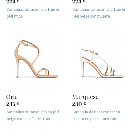
225
225
€
€
Sandalias de tacón alto fino en
Sandalias de tacón alto fino en
piel nude
piel beige con pulsera
Oria
Marquesa
245
230
€
€
Sandalias de tacón alto en piel
Sandalia de tiras con tacón
beige con diseño de tiras
stiletto en piel blanco roto