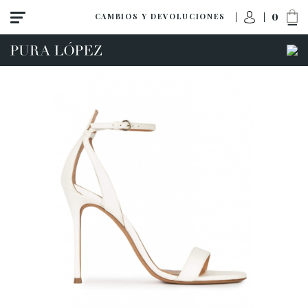
0
CAMBIOS Y DEVOLUCIONES
Ver todo
Zapatos
Sandalias
Tacón alto
Tacón medio