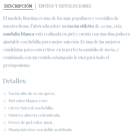
DESCRIPCIÓN
ENVÍOS Y DEVOLUCIONES
ÁREA DE CLIENTES B2B
El modelo Martina es uno de los más populares y versátiles de
SECURE WEB SSL CERTIFICATE
© 2026 PURA LOPEZ
nuestra firma. Fabricada sobre un
tacón stiletto
de 11cms, esta
sandalia blanca
está realizada en piel y cuenta con una fina pulsera
ajustable con hebilla para mejor sujeción. Es una de las mejores
candidatas para convertirse en la perfecta sandalia de novia, y
combinada con un vestido estampado le otorgará todo el
protagonismo.
Detalles:
Tacón alto de 11 cm aprox.
Piel color blanco roto.
Cierre lateral con hebilla.
Puntera abierta redondeada.
Forro de piel color nuez.
Planta interior con doble acolchado.