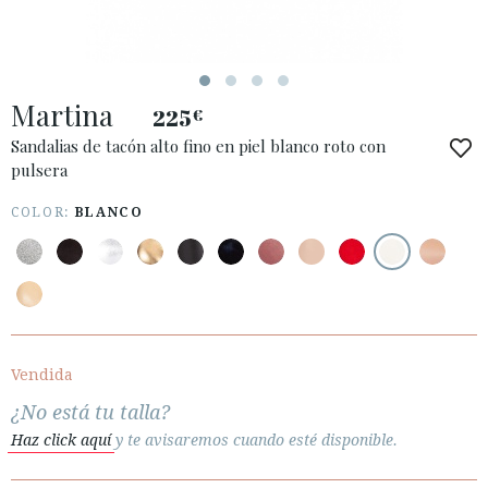
Martina
225
€
ACCESO A MI PEDIDO
Sandalias de tacón alto fino en piel blanco roto con
pulsera
ESPAÑOL
ENGLISH
PAÍS: DEUTSCHLAND
COLOR:
BLANCO
· ATENCIÓN AL CLIENTE
· ENVÍOS
· CAMBIOS Y DEVOLUCIONES
· POLÍTICA DE PRIVACIDAD
Vendida
· TÉRMINOS Y CONDICIONES
¿No está tu talla?
· AVISO LEGAL
Haz click aquí
y te avisaremos cuando esté disponible.





