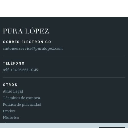
CORREO ELECTRÓNICO
customerservice@puralopez.com
TELÉFONO
telf.
+34 96 665 10 45
OTROS
Aviso Legal
Términos de compra
Política de privacidad
Envíos
Histórico
Sitemap